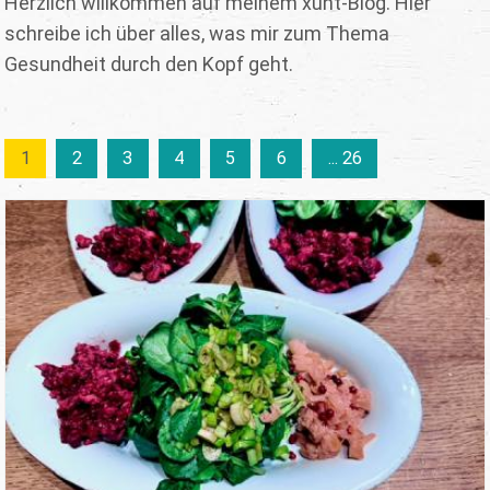
Herzlich willkommen auf meinem xunt-Blog. Hier
schreibe ich über alles, was mir zum Thema
Gesundheit durch den Kopf geht.
1
2
3
4
5
6
... 26