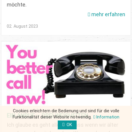
möchte.
mehr erfahren
02. August 2023
Cookies erleichtern die Bedienung und sind für die volle
EIN ANRUF – DREI WEISHEITEN
Funktionalität dieser Website notwendig.
Information
Ich glaube es geht allen so, dass wenn wir älter
OK
FORM