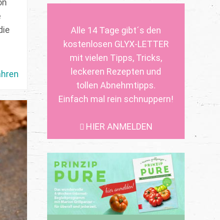
on
e
die
Alle 14 Tage gibt´s den
kostenlosen GLYX-LETTER
mit vielen Tipps, Tricks,
leckeren Rezepten und
ahren
tollen Abnehmtipps.
Einfach mal rein schnuppern!
HIER ANMELDEN