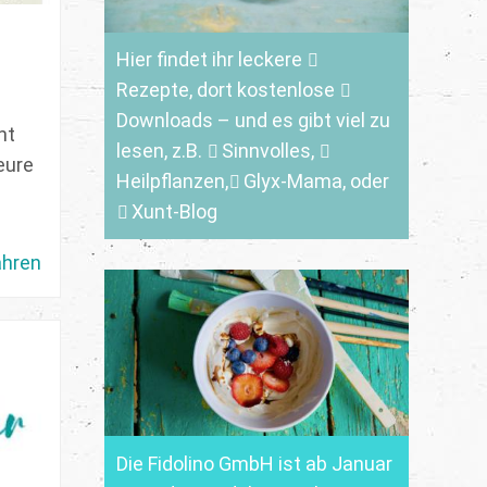
Hier findet ihr leckere
Rezepte
, dort kostenlose
Downloads
– und es gibt viel zu
ht
lesen, z.B.
Sinnvolles
,
eure
Heilpflanzen,
Glyx-Mama,
oder
Xunt-Blog
ahren
Die Fidolino GmbH ist ab Januar