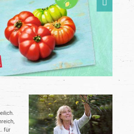
ilich.
nreich,
. für