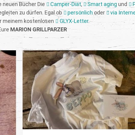
die neuen Bücher Die
Camper-Diät
,
Smart aging
und
gleiten zu dürfen. Egal ob
persönlich
oder
via Intern
er meinem kostenlosen
GLYX-Letter
.
Eure
MARION GRILLPARZER