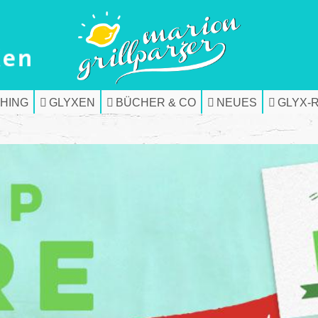
HING
GLYXEN
BÜCHER & CO
NEUES
GLYX-