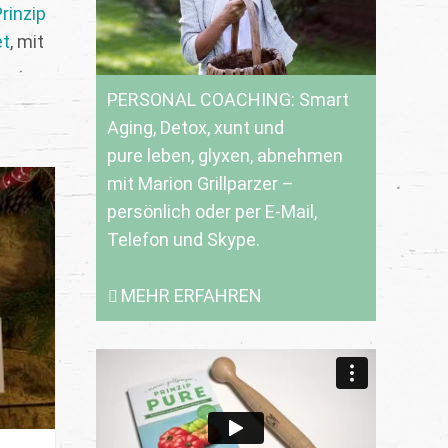
Prinzip
et
, mit
PERSONAL COACHING: Smart
Aging, Detox, xunt und
pure leben, glyxen, abnehmen
mit Marion Grillparzer –
persönlich oder per E-Mail,
Telefon und Skype.
MEHR ERFAHREN