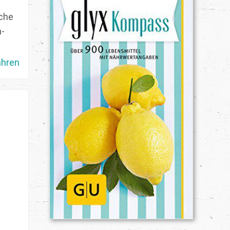
üche
n-
ahren