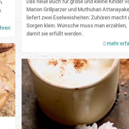
Das neue Buch für große und kleine Kinder v
h
Marion Grillparzer und Muthuhari Attanayak
s
liefert zwei Eselweisheiten: Zuhören macht 
Sorgen klein. Wünsche muss man erzählen,
ahren
damit sie erfüllt werden .
mehr erf