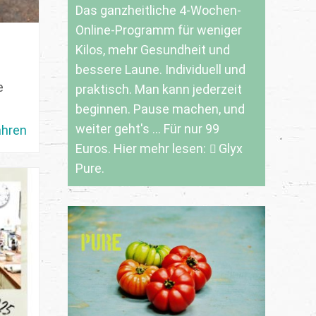
Das ganzheitliche 4-Wochen-
Online-Programm für weniger
Kilos, mehr Gesundheit und
bessere Laune. Individuell und
e
praktisch. Man kann jederzeit
beginnen. Pause machen, und
weiter geht's ... Für nur 99
ahren
Euros. Hier mehr lesen:
Glyx
Pure.