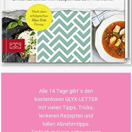
Alle 14 Tage gibt´s den
kostenlosen GLYX-LETTER
mit vielen Tipps, Tricks,
leckeren Rezepten und
tollen Abnehmtipps.