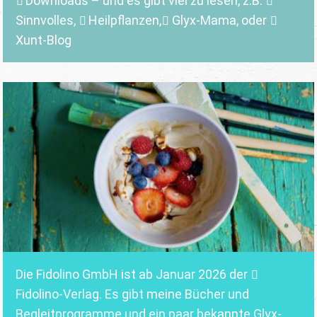
Downloads
– und es gibt viel zu lesen, z.B.
Sinnvolles
,
Heilpflanzen,
Glyx-Mama,
oder
Xunt-Blog
Die Fidolino GmbH ist ab Januar 2026 der
Fidolino-Verlag.
Es gibt meine Bücher und
Begleitprogramme und ein paar bekannte Glyx-