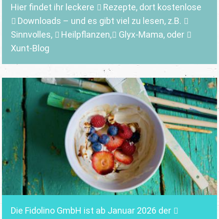
Hier findet ihr leckere
Rezepte
, dort kostenlose
Downloads
– und es gibt viel zu lesen, z.B.
Sinnvolles
,
Heilpflanzen,
Glyx-Mama,
oder
Xunt-Blog
Die Fidolino GmbH ist ab Januar 2026 der