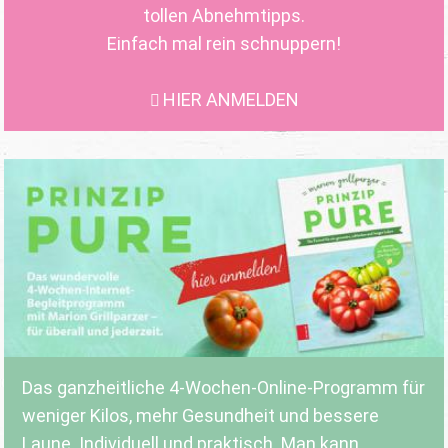
tollen Abnehmtipps.
Einfach mal rein schnuppern!
HIER ANMELDEN
Das ganzheitliche 4-Wochen-Online-Programm für
weniger Kilos, mehr Gesundheit und bessere
Laune. Individuell und praktisch. Man kann