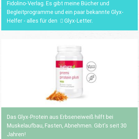
Fidolino-Verlag.
Es gibt meine Bücher und
Begleitprogramme und ein paar bekannte Glyx-
Helfer - alles für den
Glyx-Letter
.
Das Glyx-Protein aus Erbseneiweiß hilft bei
Muskelaufbau, Fasten, Abnehmen. Gibt's seit 30
Jahren!