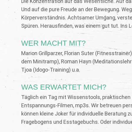
Die Konzentration auf das Wesentliche. Auf da
Und auf die pure Freude an der Bewegung. Weg
Körperverständnis. Achtsamer Umgang, verste
Spüren. Herausfinden, was einem gut tut. Ins L
WER MACHT MIT?
Marion Grillparzer, Florian Suter (Fitnesstrain
dem Minitramp), Roman Hayn (Meditationslehre
Tjoa (Idogo-Training) u.a.
WAS ERWARTET MICH?
Täglich ein Tag mit Wissenstools, praktischen
Entspannungs-Filmen, mp3s. Wir betreuen pers
können kleine Joker für individuelle Beratung
Fragebogens und Esstagebuchs. Oder individue