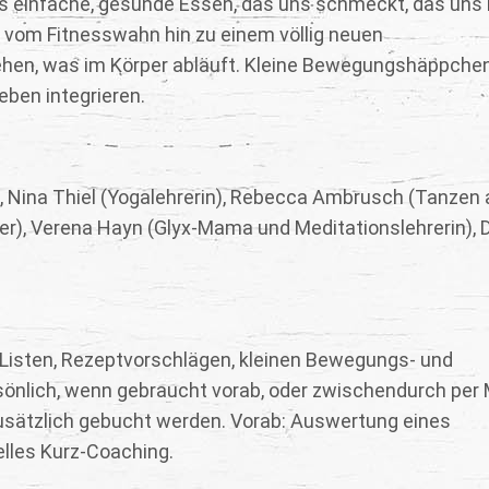
s einfache, gesunde Essen, das uns schmeckt, das uns h
 vom Fitnesswahn hin zu einem völlig neuen
hen, was im Körper abläuft. Kleine Bewegungshäppchen
eben integrieren.
er), Nina Thiel (Yogalehrerin), Rebecca Ambrusch (Tanzen 
r), Verena Hayn (Glyx-Mama und Meditationslehrerin), D
 Listen, Rezeptvorschlägen, kleinen Bewegungs- und
önlich, wenn gebraucht vorab, oder zwischendurch per M
 zusätzlich gebucht werden. Vorab: Auswertung eines
lles Kurz-Coaching.