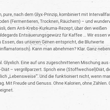
ch, pure, nach dem Glyx-Prinzip, kombiniert mit Intervallf
oden (Fermentieren, Trocknen, Räuchern) – und wunderv
-Müsli, dem Anti-Krebs-Kurkuma-Rezept, über den weißen
ldegards Entsäuerungsgewürz für Kaffee ... Wir essen w
Essen, das unseren Genen entspricht, die Blutwerte
inflamatorisch). Kann man abnehmen? Klar. Ganz neben
l. Glyxlich. Eine auf uns zugeschnittenen Mischung au
iät – vergrillparzert. Sprich eine (Stoffwechsel)Diät, d
mlich „Lebensweise“. Und die funktioniert nicht, wenn ma
ag. Mit Freude und Genuss. Ohne Kalorien, ohne Zählen.
eignet.