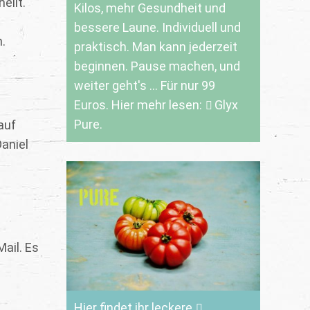
eilt.
Kilos, mehr Gesundheit und
bessere Laune. Individuell und
.
praktisch. Man kann jederzeit
beginnen. Pause machen, und
weiter geht's ... Für nur 99
Euros. Hier mehr lesen:
Glyx
Pure.
auf
aniel
ail. Es
Hier findet ihr leckere