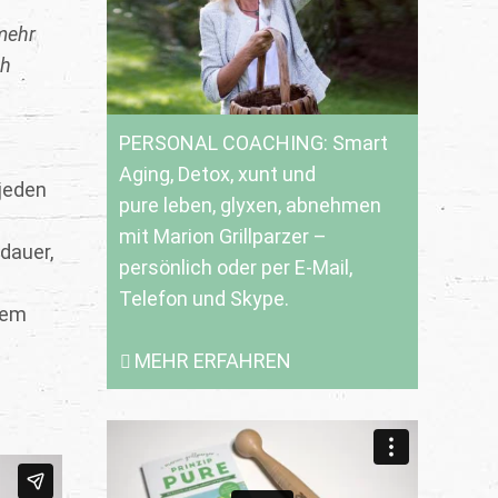
mehr
ch
PERSONAL COACHING: Smart
Aging, Detox, xunt und
jeden
pure leben, glyxen, abnehmen
mit Marion Grillparzer –
dauer,
persönlich oder per E-Mail,
Telefon und Skype.
dem
MEHR ERFAHREN