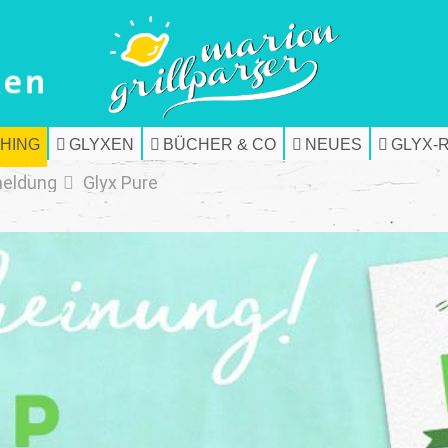
HING
GLYXEN
BÜCHER & CO
NEUES
GLYX-
meldung
Glyx Pure