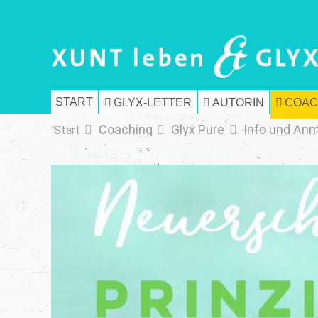
START
GLYX-LETTER
AUTORIN
COAC
Coaching
Glyx Pure
Info und An
Start