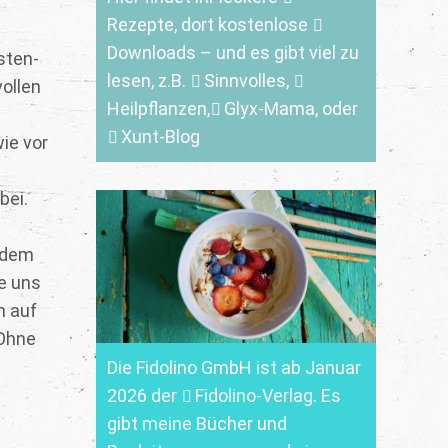
Rezepte
, dort kostenlose
Downloads
– und es gibt viel zu
asten-
lesen, z.B.
Sinnvolles
,
ollen
Heilpflanzen,
Glyx-Mama,
oder
Xunt-Blog
ie vor
bei.
s dem
ie uns
n auf
 Ohne
Die Fidolino GmbH ist ab Januar
2026 der
Fidolino-Verlag.
Es
gibt meine Bücher und