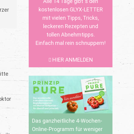
Alle 14 Tage gibt´s den
kostenlosen GLYX-LETTER
rzer
mit vielen Tipps, Tricks,
leckeren Rezepten und
tollen Abnehmtipps.
Einfach mal rein schnuppern!
HIER ANMELDEN
itte
oktor
Das ganzheitliche 4-Wochen-
Online-Programm für weniger