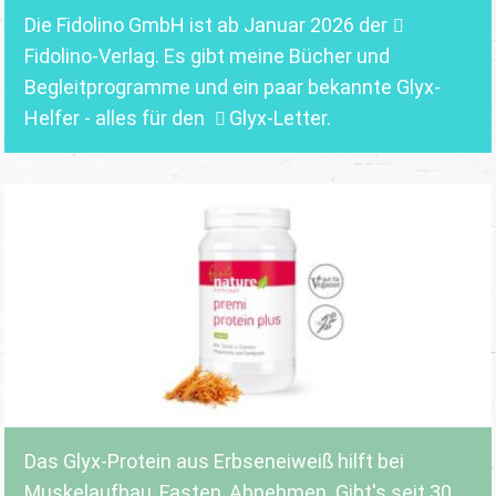
Die Fidolino GmbH ist ab Januar 2026 der
Fidolino-Verlag.
Es gibt meine Bücher und
Begleitprogramme und ein paar bekannte Glyx-
Helfer - alles für den
Glyx-Letter
.
Das Glyx-Protein aus Erbseneiweiß hilft bei
Muskelaufbau, Fasten, Abnehmen. Gibt's seit 30