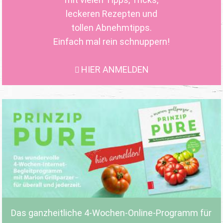
leckeren Rezepten und
tollen Abnehmtipps.
Einfach mal rein schnuppern!
HIER ANMELDEN
Das ganzheitliche 4-Wochen-Online-Programm für