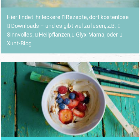
Hier findet ihr leckere
Rezepte
, dort kostenlose
Downloads
– und es gibt viel zu lesen, z.B.
Sinnvolles
,
Heilpflanzen,
Glyx-Mama,
oder
Xunt-Blog