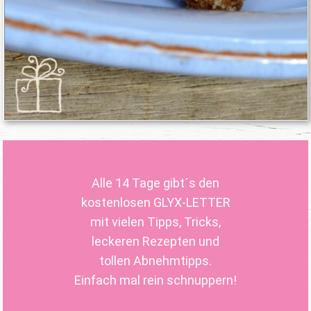
Alle 14 Tage gibt´s den
kostenlosen GLYX-LETTER
mit vielen Tipps, Tricks,
leckeren Rezepten und
tollen Abnehmtipps.
Einfach mal rein schnuppern!