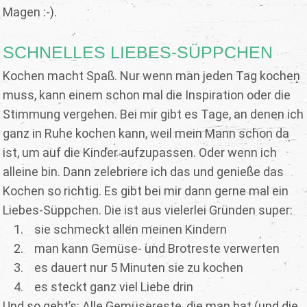
Magen :-).
SCHNELLES LIEBES-SÜPPCHEN
Kochen macht Spaß. Nur wenn man jeden Tag kochen
muss, kann einem schon mal die Inspiration oder die
Stimmung vergehen. Bei mir gibt es Tage, an denen ich
ganz in Ruhe kochen kann, weil mein Mann schon da
ist, um auf die Kinder aufzupassen. Oder wenn ich
alleine bin. Dann zelebriere ich das und genieße das
Kochen so richtig. Es gibt bei mir dann gerne mal ein
Liebes-Süppchen. Die ist aus vielerlei Gründen super:
1. sie schmeckt allen meinen Kindern
2. man kann Gemüse- und Brotreste verwerten
3. es dauert nur 5 Minuten sie zu kochen
4. es steckt ganz viel Liebe drin
Und so geht’s: Alle Gemüsereste, die man hat (und die