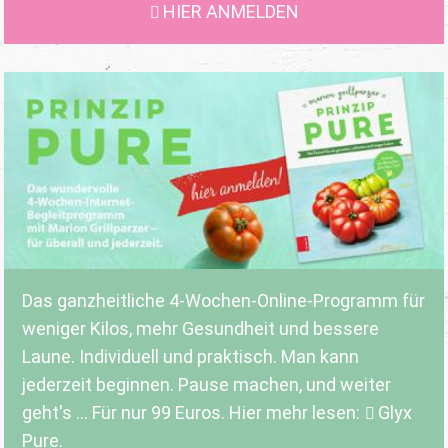
HIER ANMELDEN
Das ganzheitliche 4-Wochen-Online-Programm für
weniger Kilos, mehr Gesundheit und bessere
Laune. Individuell und praktisch. Man kann
jederzeit beginnen. Pause machen, und weiter
geht's ... Für nur 99 Euros. Hier mehr lesen:
Glyx
Pure.