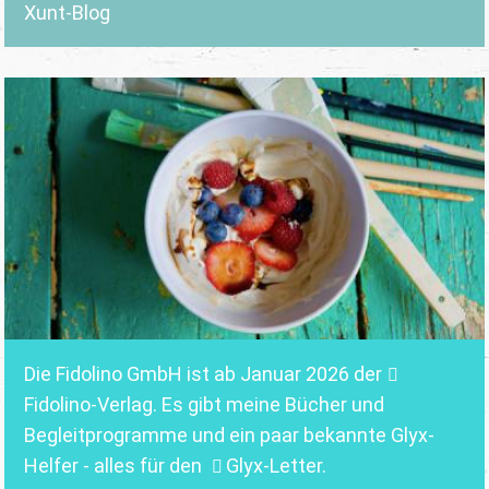
Xunt-Blog
Die Fidolino GmbH ist ab Januar 2026 der
Fidolino-Verlag.
Es gibt meine Bücher und
Begleitprogramme und ein paar bekannte Glyx-
Helfer - alles für den
Glyx-Letter
.