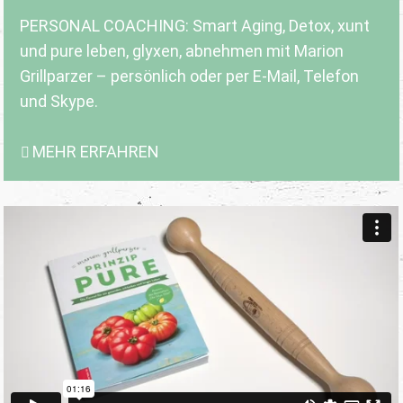
PERSONAL COACHING: Smart Aging, Detox, xunt
und pure leben, glyxen, abnehmen mit Marion
Grillparzer – persönlich oder per E-Mail, Telefon
und Skype.
MEHR ERFAHREN