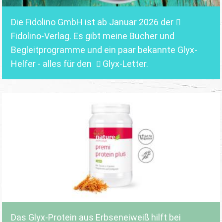
Die Fidolino GmbH ist ab Januar 2026 der
Fidolino-Verlag.
Es gibt meine Bücher und
Begleitprogramme und ein paar bekannte Glyx-
Helfer - alles für den
Glyx-Letter
.
Das Glyx-Protein aus Erbseneiweiß hilft bei