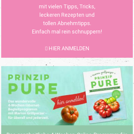
mit vielen Tipps, Tricks,
leckeren Rezepten und
tollen Abnehmtipps.
Einfach mal rein schnuppern!
HIER ANMELDEN