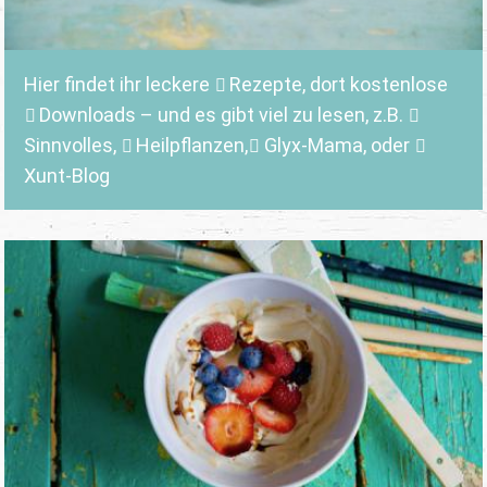
Hier findet ihr leckere
Rezepte
, dort kostenlose
Downloads
– und es gibt viel zu lesen, z.B.
Sinnvolles
,
Heilpflanzen,
Glyx-Mama,
oder
Xunt-Blog