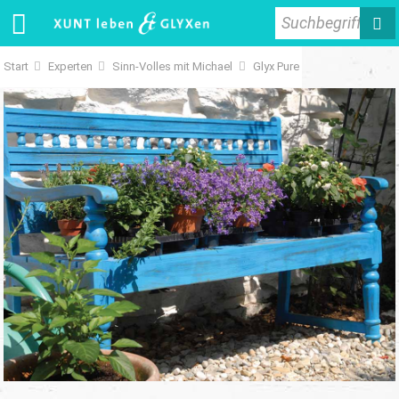
Suchbegriff
Start
Experten
Sinn-Volles mit Michael
Glyx Pure