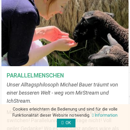
PARALLELMENSCHEN
Unser Alltagsphilosoph Michael Bauer träumt von
einer besseren Welt - weg vom MirStream und
IchStream.
Cookies erleichtern die Bedienung und sind für die volle
Manchmal möchte ich in eine andere Welt
Funktionalität dieser Website notwendig.
Information
switchen! Paralleluniversum, frage nicht! Voll
OK
geiler Gedanke! Wo es soo ganz anders wäre als
FORM