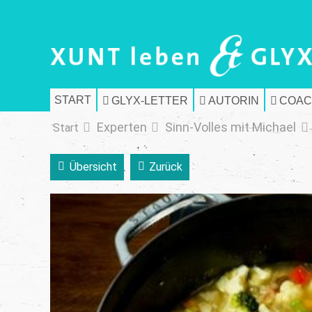
START
GLYX-LETTER
AUTORIN
COAC
Experten
Sinn-Volles mit Michael
Start
Übersicht
Zurück