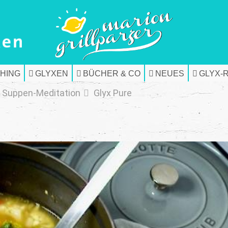
HING
GLYXEN
BÜCHER & CO
NEUES
GLYX-
Suppen-Meditation
Glyx Pure