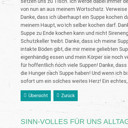
setzen uns zu Tisch. Ich werde dabei immer dem
von nun an aus meinem Wortschatz. Verweise
Danke, dass ich überhaupt ein Suppe kochen da
meinem Haupt, wo ich selber kochen darf. Danke
Suppe zu Ende kochen kann und nicht Sirenen
Schutzkeller treibt. Danke, dass ich meine Su
intakte Böden gibt, die mir meine geliebten S
eigenhändig essen und mein Körper sie noch v
für hoffentlich noch viele Suppen! Danke, dass
die Hunger nach Suppe haben! Und wenn ich bi
sofort um ein solches weites Herz! Ein echtes
Übersicht
Zurück
SINN-VOLLES FÜR UNS ALLT