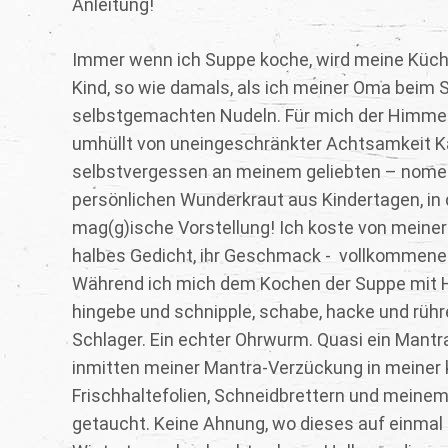
Anleitung!
Immer wenn ich Suppe koche, wird meine Küch
Kind, so wie damals, als ich meiner Oma beim
selbstgemachten Nudeln. Für mich der Himmel 
umhüllt von uneingeschränkter Achtsamkeit Ka
selbstvergessen an meinem geliebten – nomen
persönlichen Wunderkraut aus Kindertagen, in 
mag(g)ische Vorstellung! Ich koste von meiner n
halbes Gedicht, ihr Geschmack - vollkommen
Während ich mich dem Kochen der Suppe mit H
hingebe und schnipple, schabe, hacke und rühr
Schlager. Ein echter Ohrwurm. Quasi ein Man
inmitten meiner Mantra-Verzückung in meiner 
Frischhaltefolien, Schneidbrettern und meine
getaucht. Keine Ahnung, wo dieses auf einmal 