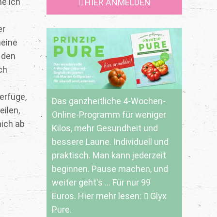
he ich
HIER ANMELDEN
er
meine
 den
ch
erfüge,
Das ganzheitliche 4-Wochen-
eilen,
Online-Programm für weniger
mich ab
Kilos, mehr Gesundheit und
bessere Laune. Individuell und
praktisch. Man kann jederzeit
beginnen. Pause machen, und
weiter geht's ... Für nur 99
Euros. Hier mehr lesen:
Glyx
Pure.