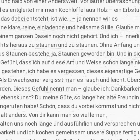
und halb von einer AndersWelt. Vor lauter Überraschun
d es entgleitet mir mein Kochlöffel aus Holz – ein Erbst
 das dabei entsteht, ist wie… – ja nennen wir es
ine klare, reine, einladende und heilsame Stille. Glaube mi
meinem ganzen Dasein noch nicht gehört. Und ich – innerl
chts heraus zu staunen und zu staunen. Ohne Anfang u
aus Staunen bestehe, ja, Staunen geworden bin. Und in d
Gefühl, dass ich auf diese Art und Weise schon lange ni
estehen, ich habe es vergessen, dieses eigenartige Ge
Als Erwachsener vergisst man es rasch und leicht. Über
rden. Dieses Gefühl nennt man – glaube ich: Dankbarkei
 Lebenskunst? Du meine Güte, so lange her, alte Freundin
 angerufen habe! Schön, dass du vorbei kommst und nich
alt anders. Von dir kann man so viel lernen.
halten uns noch lange und ausführlich und versprechen u
kbarkeit und ich kochen gemeinsam unsere Suppe fertig 