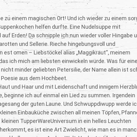
e zu einem magischen Ort! Und ich wieder zu einem sor
 Suppenkochen helfen durfte. Eine Nudelsuppe mit
auf Erden! Da schnipple ich nun wieder voller Hingabe 
rotten und Sellerie. Rieche hingebungsvoll und
 est omen – Liebstöckel alias „Maggikraut“, meinem
das ich mich am liebsten einwickeln würde. Was für ein
icht minder geliebten Petersilie, der Name allein ist sc
e Poesie aus dem Hochbeet.
aut und Haar und mit Leidenschaft und innigem Herzbl
e, beginne ich auf einmal ein Lied zu summen. Irgendein
tragesang der guten Laune. Und Schwuppdiwupp werde i
kleinen Einbauküche zwischen all meinen Töpfen, Pfann
m kleinen TupperWareUniversum in ein helles Leuchten
herkommt, es ist eine Art Zwielicht, wie man es in man