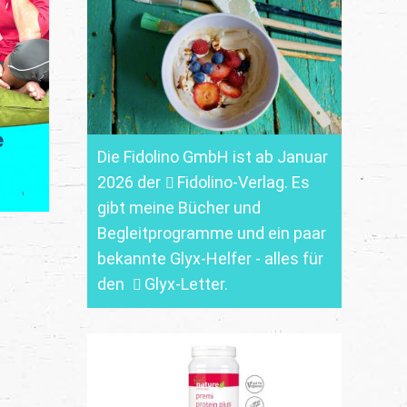
Die Fidolino GmbH ist ab Januar
2026 der
Fidolino-Verlag.
Es
gibt meine Bücher und
Begleitprogramme und ein paar
bekannte Glyx-Helfer - alles für
den
Glyx-Letter
.