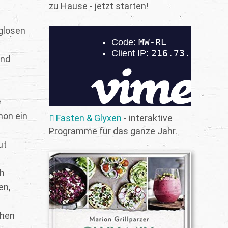
zu Hause - jetzt starten!
glosen
und
e
hon ein
Fasten & Glyxen
- interaktive
Programme für das ganze Jahr.
ut
ch
en,
chen