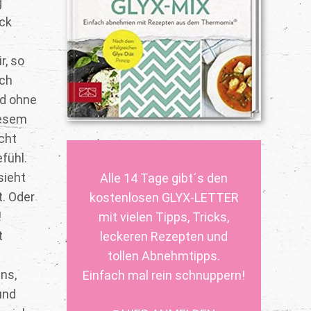
g
ück
r, so
ich
nd ohne
iesem
cht
fühl.
sieht
Alle 14 Tage gibt´s den
t. Oder
kostenlosen GLYX-LETTER
!
mit vielen Tipps, Tricks,
t
leckeren Rezepten und
tollen Abnehmtipps.
ns,
Einfach mal rein schnuppern!
und