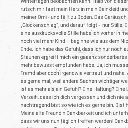
Wintertagen beobachten kann. Halb von dieser 
rutsch mir fast mein Herz in mein Beinkleid un
meiner Omi - und fällt zu Boden. Das Geräusch,
„Glockenschlag“, und darauf folgt - nur Stille. E
eine ausdrucksvolle Stille habe ich vorher in 
noch viel mehr Kind – beginne wie aus dem Ni
Ende. Ich habe das Gefühl, dass ich nur noch 
Staunen ergreift mich ein gaaanz sonderbares 
mehr bewusst empfunden habe. Ja, ich musss g
Fremd aber doch irgendwie vertraut und nahe. 
es gerne mal, weil andere Sachen wichtiger we
ist es mehr als ein Gefühl? Eine Haltung? Eine
Verzeih, dass ich dich vergessen und dich nie
nachtragend bist so wie ich es gerne bin. Bist h
Meine alte Freundin Dankbarkeit und ich unter
dass wir uns nun täglich treffen werden! Dan