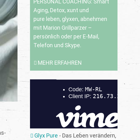
PERSONAL COACHING: Smart
Aging, Detox, xunt und
pure leben, glyxen, abnehmen
mit Marion Grillparzer –
persönlich oder per E-Mail,
Telefon und Skype.
MEHR ERFAHREN
ns-
Glyx Pure
- Das Leben verändern,