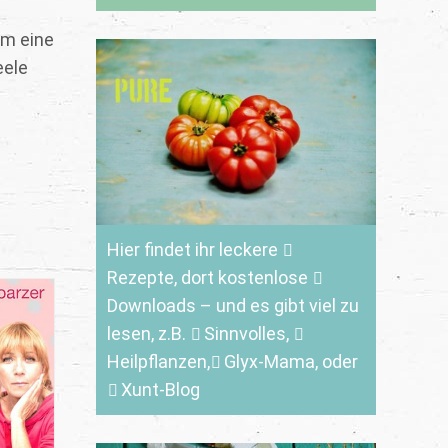
em eine
eele
Hier findet ihr leckere
Rezepte
, dort kostenlose
Downloads
– und es gibt viel zu
lesen, z.B.
Sinnvolles
,
Heilpflanzen,
Glyx-Mama,
oder
Xunt-Blog