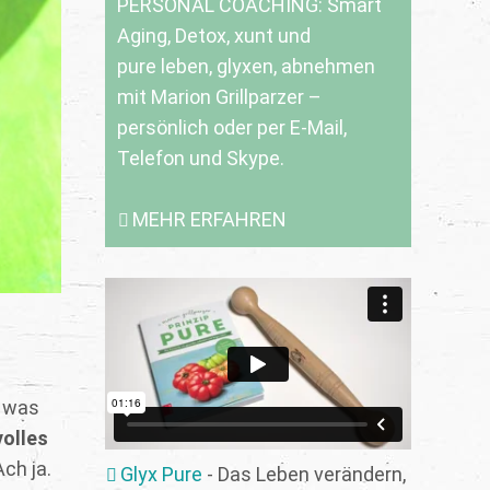
PERSONAL COACHING: Smart
Aging, Detox, xunt und
pure leben, glyxen, abnehmen
mit Marion Grillparzer –
persönlich oder per E-Mail,
Telefon und Skype.
MEHR ERFAHREN
, was
volles
ch ja.
Glyx Pure
- Das Leben verändern,