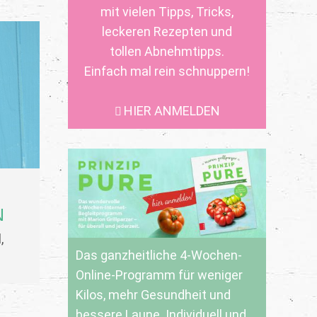
mit vielen Tipps, Tricks,
leckeren Rezepten und
tollen Abnehmtipps.
Einfach mal rein schnuppern!
HIER ANMELDEN
N
,
Das ganzheitliche 4-Wochen-
Online-Programm für weniger
Kilos, mehr Gesundheit und
bessere Laune. Individuell und