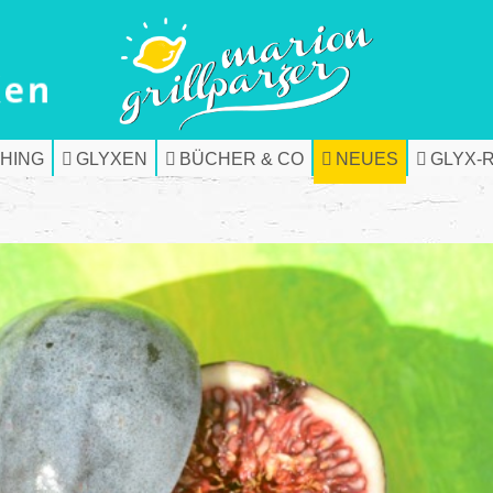
HING
GLYXEN
BÜCHER & CO
NEUES
GLYX-