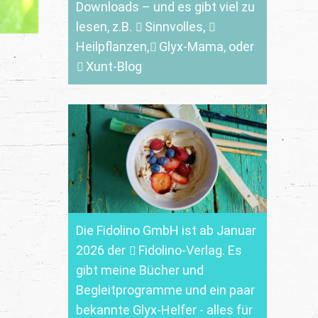
Downloads
– und es gibt viel zu
lesen, z.B.
Sinnvolles
,
Heilpflanzen,
Glyx-Mama,
oder
Xunt-Blog
Die Fidolino GmbH ist ab Januar
2026 der
Fidolino-Verlag.
Es
gibt meine Bücher und
Begleitprogramme und ein paar
bekannte Glyx-Helfer - alles für