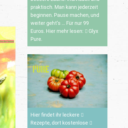
praktisch. Man kann jederzeit
beginnen. Pause machen, und
weiter geht's ... Für nur 99
Euros. Hier mehr lesen:
Glyx
Pure.
Hier findet ihr leckere
Rezepte
, dort kostenlose