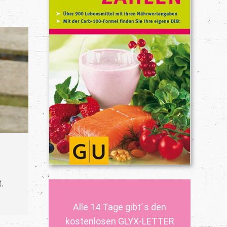
.
Alle 14 Tage gibt´s den
kostenlosen GLYX-LETTER