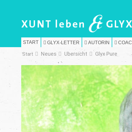
START
GLYX-LETTER
AUTORIN
COAC
Neues
Übersicht
Glyx Pure
Start