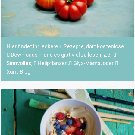
Hier findet ihr leckere
Rezepte
, dort kostenlose
Downloads
– und es gibt viel zu lesen, z.B.
Sinnvolles
,
Heilpflanzen,
Glyx-Mama,
oder
Xunt-Blog