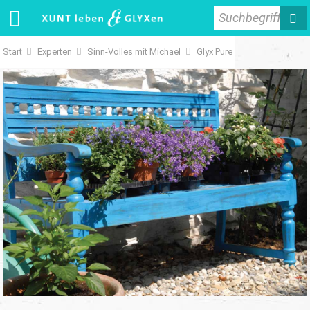
Suchbegriff
Start
Experten
Sinn-Volles mit Michael
Glyx Pure