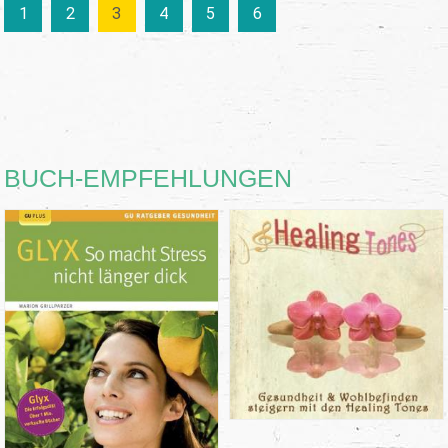
1
2
3
4
5
6
BUCH-EMPFEHLUNGEN