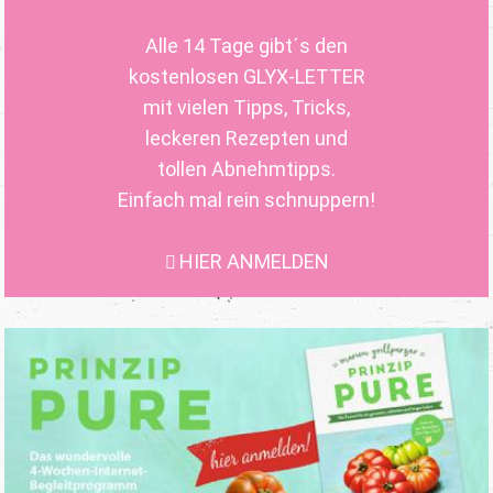
Alle 14 Tage gibt´s den
kostenlosen GLYX-LETTER
mit vielen Tipps, Tricks,
leckeren Rezepten und
tollen Abnehmtipps.
Einfach mal rein schnuppern!
HIER ANMELDEN