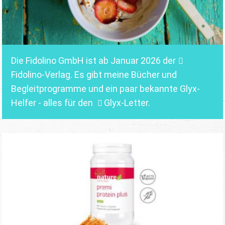
Die Fidolino GmbH ist ab Januar 2026 der
Fidolino-Verlag.
Es gibt meine Bücher und
Begleitprogramme und ein paar bekannte Glyx-
Helfer - alles für den
Glyx-Letter
.