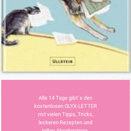
Alle 14 Tage gibt´s den
kostenlosen GLYX-LETTER
mit vielen Tipps, Tricks,
leckeren Rezepten und
tollen Abnehmtipps.