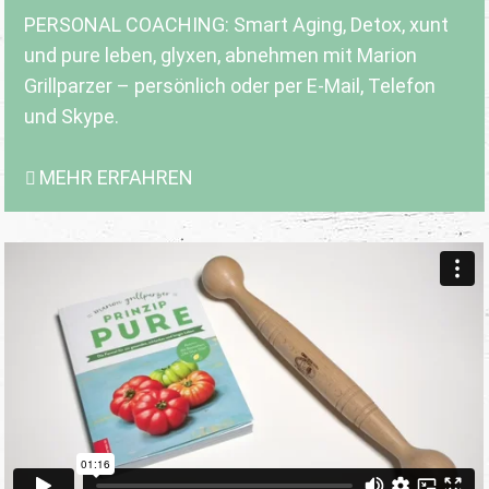
PERSONAL COACHING: Smart Aging, Detox, xunt
und pure leben, glyxen, abnehmen mit Marion
Grillparzer – persönlich oder per E-Mail, Telefon
und Skype.
MEHR ERFAHREN