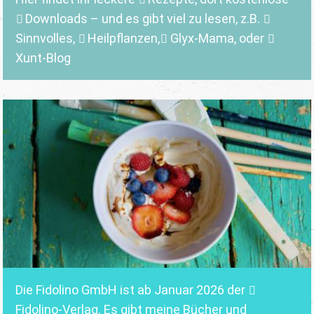
Downloads
– und es gibt viel zu lesen, z.B.
Sinnvolles
,
Heilpflanzen,
Glyx-Mama,
oder
Xunt-Blog
Die Fidolino GmbH ist ab Januar 2026 der
Fidolino-Verlag.
Es gibt meine Bücher und