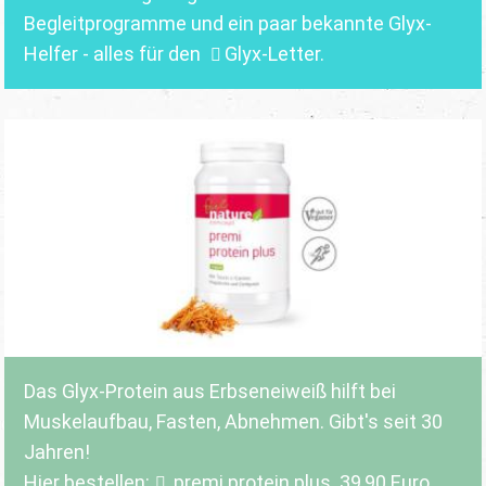
Begleitprogramme und ein paar bekannte Glyx-
Helfer - alles für den
Glyx-Letter
.
Das Glyx-Protein aus Erbseneiweiß hilft bei
Muskelaufbau, Fasten, Abnehmen. Gibt's seit 30
Jahren!
Hier bestellen:
premi protein plus
. 39,90 Euro.