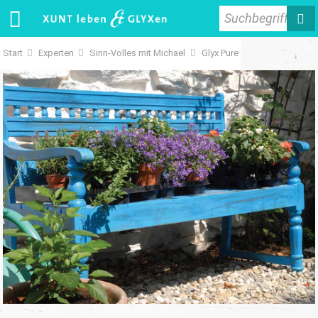
Suchbegriff
Start
Experten
Sinn-Volles mit Michael
Glyx Pure