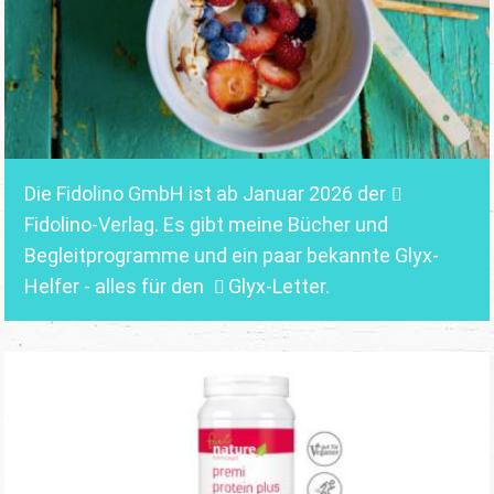
Die Fidolino GmbH ist ab Januar 2026 der
Fidolino-Verlag.
Es gibt meine Bücher und
Begleitprogramme und ein paar bekannte Glyx-
Helfer - alles für den
Glyx-Letter
.