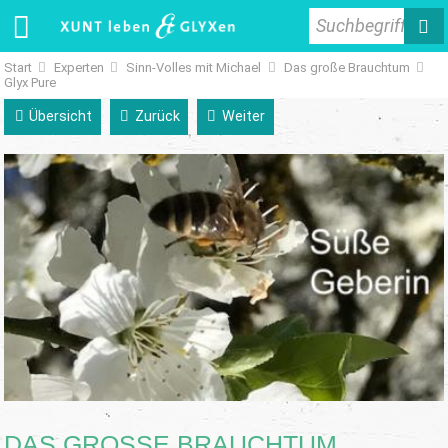
Suchbegriff
Start
Experten
Sinn-Volles mit Michael
Das große Brauchtum
Glyx Pure
Übersicht
Zurück
Weiter
DAS GROSSE BRAUCHTUM