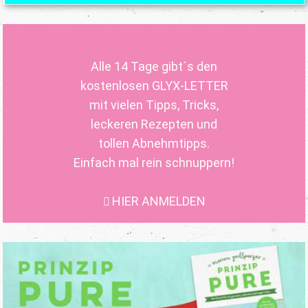
Alle 14 Tage gibt´s den
kostenlosen GLYX-LETTER
mit vielen Tipps, Tricks,
leckeren Rezepten und
tollen Abnehmtipps.
Einfach mal rein schnuppern!
HIER ANMELDEN