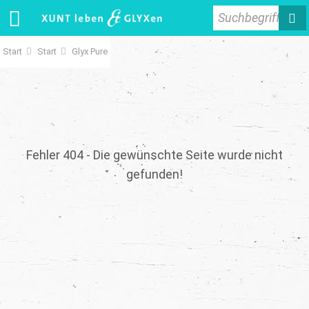
Suchbegriff
Start
Start
Glyx Pure
Fehler 404 - Die gewünschte Seite wurde nicht
gefunden!