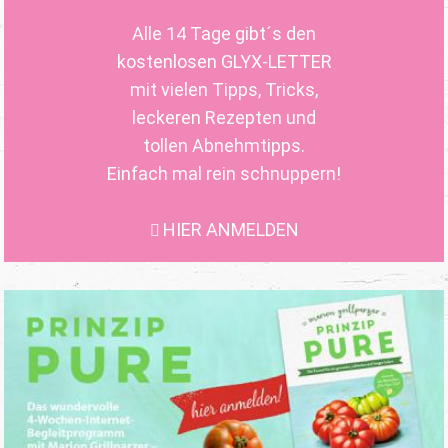
Alle 14 Tage gibt´s den
kostenlosen GLYX-LETTER
mit vielen Tipps, Tricks,
leckeren Rezepten und
tollen Abnehmtipps.
Einfach mal rein schnuppern!
HIER ANMELDEN