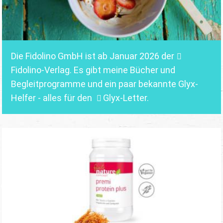
Die Fidolino GmbH ist ab Januar 2026 der
Fidolino-Verlag.
Es gibt meine Bücher und
Begleitprogramme und ein paar bekannte Glyx-
Helfer - alles für den
Glyx-Letter
.