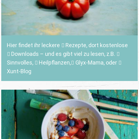
Hier findet ihr leckere
Rezepte
, dort kostenlose
Downloads
– und es gibt viel zu lesen, z.B.
Sinnvolles
,
Heilpflanzen,
Glyx-Mama,
oder
Xunt-Blog