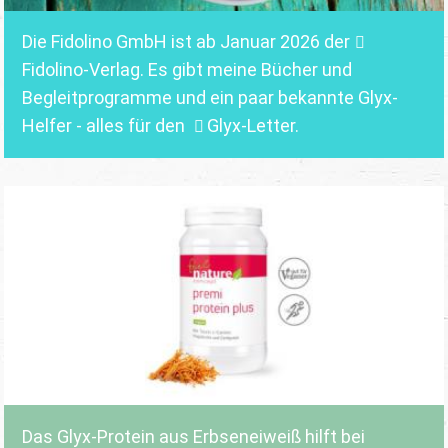
Die Fidolino GmbH ist ab Januar 2026 der
Fidolino-Verlag.
Es gibt meine Bücher und
Begleitprogramme und ein paar bekannte Glyx-
Helfer - alles für den
Glyx-Letter
.
Das Glyx-Protein aus Erbseneiweiß hilft bei