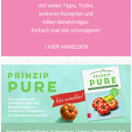
mit vielen Tipps, Tricks,
leckeren Rezepten und
tollen Abnehmtipps.
Einfach mal rein schnuppern!
HIER ANMELDEN
Das ganzheitliche 4-Wochen-Online-Programm für