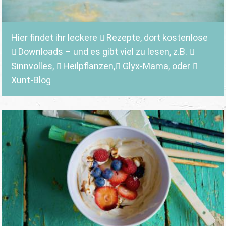
Hier findet ihr leckere
Rezepte
, dort kostenlose
Downloads
– und es gibt viel zu lesen, z.B.
Sinnvolles
,
Heilpflanzen,
Glyx-Mama,
oder
Xunt-Blog