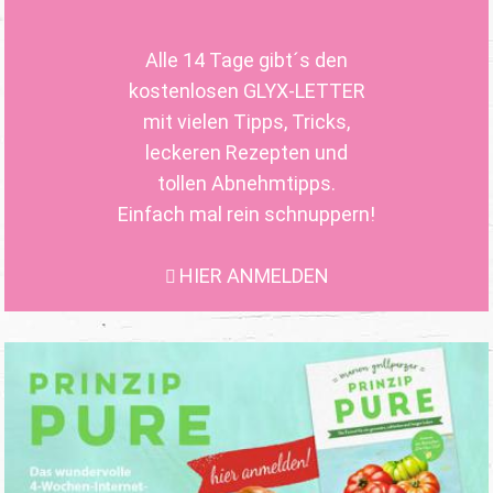
Alle 14 Tage gibt´s den
kostenlosen GLYX-LETTER
mit vielen Tipps, Tricks,
leckeren Rezepten und
tollen Abnehmtipps.
Einfach mal rein schnuppern!
HIER ANMELDEN