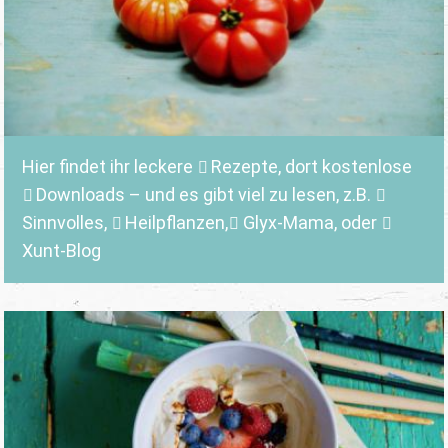
Hier findet ihr leckere
Rezepte
, dort kostenlose
Downloads
– und es gibt viel zu lesen, z.B.
Sinnvolles
,
Heilpflanzen,
Glyx-Mama,
oder
Xunt-Blog