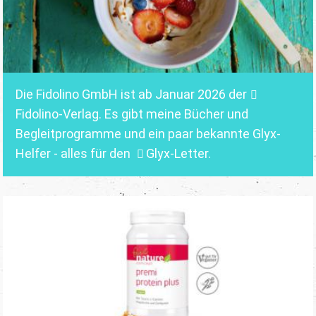
Die Fidolino GmbH ist ab Januar 2026 der
Fidolino-Verlag.
Es gibt meine Bücher und
Begleitprogramme und ein paar bekannte Glyx-
Helfer - alles für den
Glyx-Letter
.