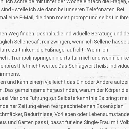
. Ich schreibe mir unter der Woche einfach die Fragen, 
ind - stelle ich sie dann bei unseren Telefonaten. Bei
l eine E-Mail, die dann meist prompt und selbst in Ihr
nen Weg finden. Deshalb die individuelle Beratung und d
äglich Selleriesaft reinzwingen, wenn ich Sellerie hasse
ärre zu trinken, die Fußnägel aufrollt. Wenn ich
leicht Trampolinspringen nichts für mich und wenn ich ke
nbrustfilet nicht weiter. Das Schlagwort heißt Individua
h immens.
en und kann einem vielleicht das Ein oder Andere aufzei
en. Das gemeinsame herausfinden, warum der Körper die 
 Quasi Marions Führung zur Selbsterkenntnis Es bringt me
endeiner Zeitung einen festgeschriebenen Essensplan
schmäcker, Bedürfnisse, Vorlieben oder Lebensumständ
s und Garten passt, passt für eine Single-Frau mit Voll