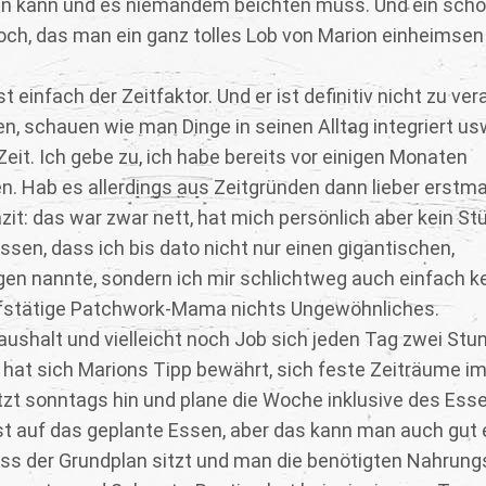
 kann und es niemandem beichten muss. Und ein schö
noch, das man ein ganz tolles Lob von Marion einheimsen
 einfach der Zeitfaktor. Und er ist definitiv nicht zu ver
, schauen wie man Dinge in seinen Alltag integriert us
eit. Ich gebe zu, ich habe bereits vor einigen Monaten
. Hab es allerdings aus Zeitgründen dann lieber erstma
it: das war zwar nett, hat mich persönlich aber kein St
ssen, dass ich bis dato nicht nur einen gigantischen,
gen nannte, sondern ich mir schlichtweg auch einfach k
ufstätige Patchwork-Mama nichts Ungewöhnliches.
aushalt und vielleicht noch Job sich jeden Tag zwei Stu
hat sich Marions Tipp bewährt, sich feste Zeiträume i
etzt sonntags hin und plane die Woche inklusive des Esse
t auf das geplante Essen, aber das kann man auch gut 
dass der Grundplan sitzt und man die benötigten Nahrung