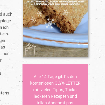
nd auch
gslage
n ich
t ein-
ßen
das
st nun
r
u
Alle 14 Tage gibt´s den
kostenlosen GLYX-LETTER
.
mit vielen Tipps, Tricks,
istens
leckeren Rezepten und
s
tollen Abnehmtipps.