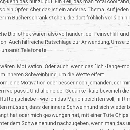
ch kenn das nur zu gut. Ein Teil, das man total cool fand,
so ein Opfer. Aber das ist ein anderes Thema. Auf jeden 
r im Bücherschrank stehen, die dort fröhlich vor sich hi
e Bibliothek waren also vorhanden, der Feinschliff und 
on. Auch hilfreiche Ratschläge zur Anwendung, Umsetz
m unserer Telefonate.
 wären. Motivation! Oder auch: wenn das "Ich -fange-mo
m inneren Schweinhund, um die Wette eifert.
orn, eine Motivation oder besser noch jemanden, der mir
ern verpasst. Und alleine der Gedanke -kurz bevor ich die
ften schiebe - wie ich das Marion beichten soll, hilft mi
chten müssen, dass der innere Schweinhund sich wieder b
ngt hat oder mich gezwungen hat, mit einer Tüte Chips
eichter dem Schweinehund nachzugeben, wenn man das u