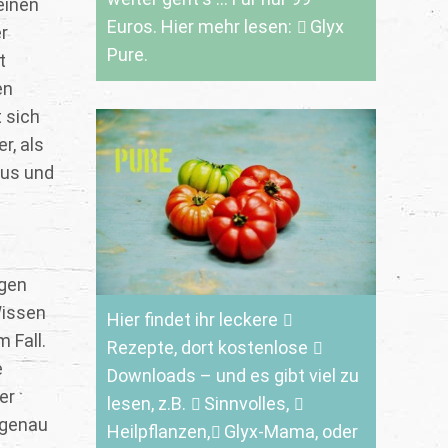
einen
Euros. Hier mehr lesen:
Glyx
r
Pure.
t
en
 sich
r, als
aus und
ngen
Wissen
Hier findet ihr leckere
 Fall.
Rezepte
, dort kostenlose
e
Downloads
– und es gibt viel zu
er
lesen, z.B.
Sinnvolles
,
 genau
Heilpflanzen,
Glyx-Mama,
oder