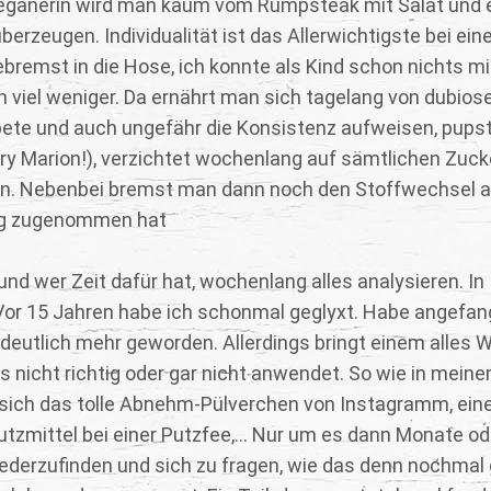
Veganerin wird man kaum vom Rumpsteak mit Salat und 
rzeugen. Individualität ist das Allerwichtigste bei eine
remst in die Hose, ich konnte als Kind schon nichts mi
 viel weniger. Da ernährt man sich tagelang von dubios
ete und auch ungefähr die Konsistenz aufweisen, pupst
ry Marion!), verzichtet wochenlang auf sämtlichen Zucke
h hin. Nebenbei bremst man dann noch den Stoffwechsel 
 kg zugenommen hat
nd wer Zeit dafür hat, wochenlang alles analysieren. In
 Vor 15 Jahren habe ich schonmal geglyxt. Habe angefa
 deutlich mehr geworden. Allerdings bringt einem alles 
nicht richtig oder gar nicht anwendet. So wie in meinem
sich das tolle Abnehm-Pülverchen von Instagramm, ein
utzmittel bei einer Putzfee,... Nur um es dann Monate od
wiederzufinden und sich zu fragen, wie das denn nochmal