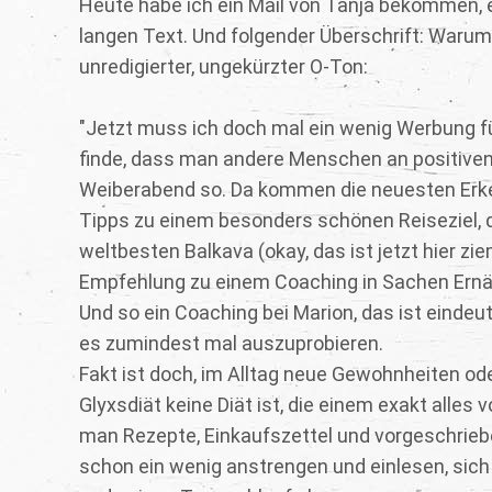
Heute habe ich ein Mail von Tanja bekommen, ei
langen Text. Und folgender Überschrift: Warum 
unredigierter, ungekürzter O-Ton:
"Jetzt muss ich doch mal ein wenig Werbung f
finde, dass man andere Menschen an positiven 
Weiberabend so. Da kommen die neuesten Erke
Tipps zu einem besonders schönen Reiseziel, 
weltbesten Balkava (okay, das ist jetzt hier zi
Empfehlung zu einem Coaching in Sachen Ernä
Und so ein Coaching bei Marion, das ist einde
es zumindest mal auszuprobieren.
Fakt ist doch, im Alltag neue Gewohnheiten od
Glyxsdiät keine Diät ist, die einem exakt alles v
man Rezepte, Einkaufszettel und vorgeschrie
schon ein wenig anstrengen und einlesen, sic