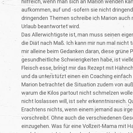
hilfreich, wenn man sich an Marion wenden kann
aufkommen, auf und -sofern sie nicht dringend s
dringenden Themen schreibe ich Marion auch ma
Urlaub beantwortet wird.
Das Allerwichtigste ist, man muss seinen eige
die Diät nach Maß. Ich kann mir nun mal nicht t
mir alleine beim Gedanken daran, diese grüne Pl
gesundheitliche Schwierigkeiten habe, ist viel
Fleisch esse, bringt mir das Rezept mit Hähnche
und da unterstützt einen ein Coaching einfac
Marion betrachtet die Situation zudem von auß
warum die Kilos partout nicht schmelzen woll
nicht loslassen will, ist sehr erkenntnisreich.
Erachtens nichts, wenn einem jemand aus irg
vorschreibt. Ohne auch die verschiedenen Ge
einzugehen. Was für eine Vollzeit-Mama mit Hau