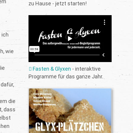
nem
zu Hause - jetzt starten!
 ich
h, wie
ie
Fasten & Glyxen
- interaktive
Programme für das ganze Jahr.
dafür,
dem die
t, dass
elbst
chen