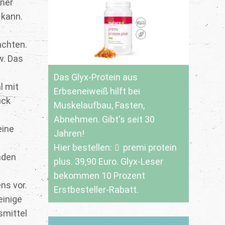
ner
 kann.
achten.
w. Das
Das Glyx-Protein aus
l mit
Erbseneiweiß hilft bei
ück
Muskelaufbau, Fasten,
Abnehmen. Gibt's seit 30
eine
Jahren!
Hier bestellen:
premi protein
nden
plus
. 39,90 Euro. Glyx-Leser
m
bekommen 10 Prozent
ns vor.
Erstbesteller-Rabatt.
einige
smittel