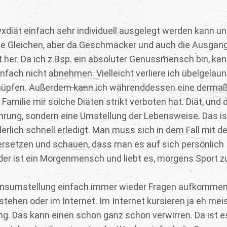
Glyxdiät einfach sehr individuell ausgelegt werden kann u
ie Gleichen, aber da Geschmäcker und auch die Ausgan
t her. Da ich z.Bsp. ein absoluter Genussmensch bin, kan
nfach nicht abnehmen. Vielleicht verliere ich übelgelaun
uf hüpfen. Außerdem kann ich währenddessen eine derma
amilie mir solche Diäten strikt verboten hat. Diät, und 
ahrung, sondern eine Umstellung der Lebensweise. Das i
rlich schnell erledigt. Man muss sich in dem Fall mit de
rsetzen und schauen, dass man es auf sich persönlich
jeder ist ein Morgenmensch und liebt es, morgens Sport z
ebensumstellung einfach immer wieder Fragen aufkommen
r stehen oder im Internet. Im Internet kursieren ja eh me
ung. Das kann einen schon ganz schön verwirren. Da ist e