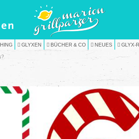
HING
GLYXEN
BÜCHER & CO
NEUES
GLYX-
s?