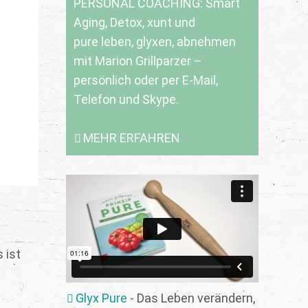
PERSONAL COACHING: Smart
Aging, Detox, xunt und
pure leben, glyxen, abnehmen
mit Marion Grillparzer –
persönlich oder per E-Mail,
Telefon und Skype.
MEHR ERFAHREN
 ist
Glyx Pure
- Das Leben verändern,