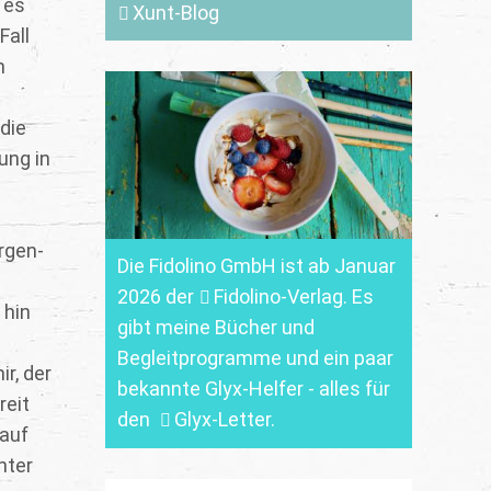
 es
Xunt-Blog
Fall
n
die
ung in
rgen-
Die Fidolino GmbH ist ab Januar
2026 der
Fidolino-Verlag.
Es
 hin
gibt meine Bücher und
Begleitprogramme und ein paar
r, der
bekannte Glyx-Helfer - alles für
reit
den
Glyx-Letter
.
 auf
nter