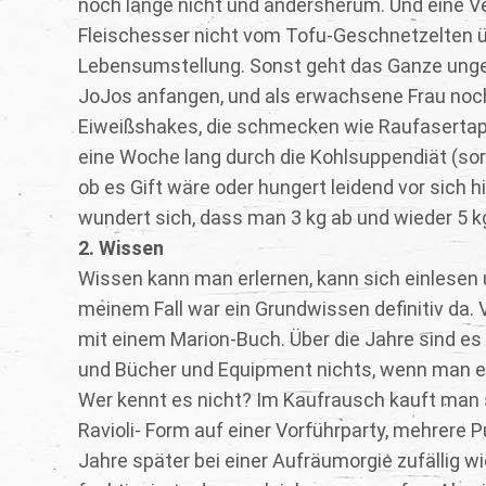
noch lange nicht und andersherum. Und eine 
Fleischesser nicht vom Tofu-Geschnetzelten übe
Lebensumstellung. Sonst geht das Ganze ungeb
JoJos anfangen, und als erwachsene Frau noch
Eiweißshakes, die schmecken wie Raufasertap
eine Woche lang durch die Kohlsuppendiät (sor
ob es Gift wäre oder hungert leidend vor sic
wundert sich, dass man 3 kg ab und wieder 5
2. Wissen
Wissen kann man erlernen, kann sich einlesen u
meinem Fall war ein Grundwissen definitiv da.
mit einem Marion-Buch. Über die Jahre sind es
und Bücher und Equipment nichts, wenn man es 
Wer kennt es nicht? Im Kaufrausch kauft man 
Ravioli- Form auf einer Vorführparty, mehrere P
Jahre später bei einer Aufräumorgie zufällig 