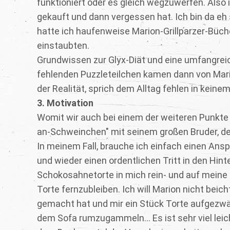
funktioniert oder es gleich wegzuwerfen. Also i
gekauft und dann vergessen hat. Ich bin da eh 
hatte ich haufenweise Marion-Grillparzer-Büche
einstaubten.
Grundwissen zur Glyx-Diät und eine umfangreich
fehlenden Puzzleteilchen kamen dann von Mari
der Realität, sprich dem Alltag fehlen in keine
3. Motivation
Womit wir auch bei einem der weiteren Punkte
an-Schweinchen" mit seinem großen Bruder, de
In meinem Fall, brauche ich einfach einen Ansp
und wieder einen ordentlichen Tritt in den Hint
Schokosahnetorte in mich rein- und auf meine Hü
Torte fernzubleiben. Ich will Marion nicht bei
gemacht hat und mir ein Stück Torte aufgezwä
dem Sofa rumzugammeln... Es ist sehr viel l