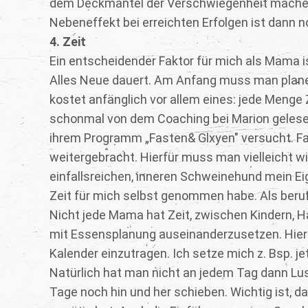
dem Deckmantel der Verschwiegenheit machen
Nebeneffekt bei erreichten Erfolgen ist dann 
4. Zeit
Ein entscheidender Faktor für mich als Mama ist
Alles Neue dauert. Am Anfang muss man planen
kostet anfänglich vor allem eines: jede Menge Z
schonmal von dem Coaching bei Marion gelesen
ihrem Programm „Fasten& Glxyen" versucht. Faz
weitergebracht. Hierfür muss man vielleicht wi
einfallsreichen, inneren Schweinehund mein Ei
Zeit für mich selbst genommen habe. Als ber
Nicht jede Mama hat Zeit, zwischen Kindern, H
mit Essensplanung auseinanderzusetzen. Hier 
Kalender einzutragen. Ich setze mich z. Bsp. j
Natürlich hat man nicht an jedem Tag dann Lus
Tage noch hin und her schieben. Wichtig ist, 