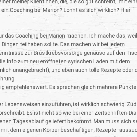
ner meiner Klientinnen, die, die so gut schreibt, mit ei
ein Coaching bei Marion? Lohnt es sich wirklich? Hier
ür das Coaching bei Marion machen. Ich mache das, weil
Dingen teilhaben sollte. Das machen wir bei jedem
nntnisse zur Brustkrebsvorsorge genauso auf den Tisc
die Info zum neu eröffneten syrischen Laden mit dem
emlich unangebracht), und eben auch tolle Rezepte oder d
hrung.
utig empfehlenswert. Es sprechen gleich mehrere Punkte 
er Lebensweisen einzuführen, ist wirklich schwierig. Zu
orschreibt. Es ist nicht so wie bei einer Zeitschriften-Diä
benen Tagesablauf geliefert bekommt. Man muss sich s
h mit dem eigenen Körper beschäftigen, Rezepte raussu