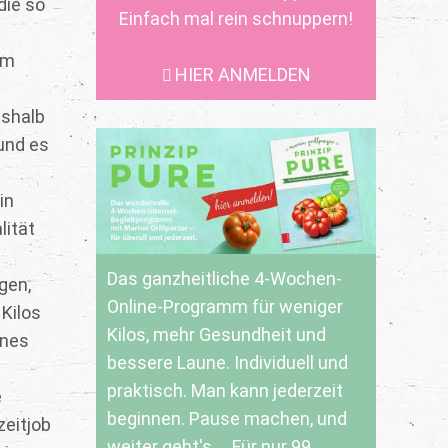
die so
Einfach mal rein schnuppern!
em
HIER ANMELDEN
eshalb
 und es
in
lität
Das ganzheitliche 4-Wochen-
gen,
Online-Programm für weniger
Kilos
Kilos, mehr Gesundheit und
ines
bessere Laune. Individuell und
praktisch. Man kann jederzeit
e
beginnen. Pause machen, und
zeitjob
weiter geht's ... Für nur 99