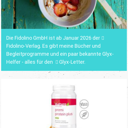
Die Fidolino GmbH ist ab Januar 2026 der
Fidolino-Verlag.
Es gibt meine Bücher und
Begleitprogramme und ein paar bekannte Glyx-
Helfer - alles für den
Glyx-Letter
.