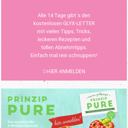
Alle 14 Tage gibt´s den
kostenlosen GLYX-LETTER
mit vielen Tipps, Tricks,
leckeren Rezepten und
tollen Abnehmtipps.
Einfach mal rein schnuppern!
HIER ANMELDEN