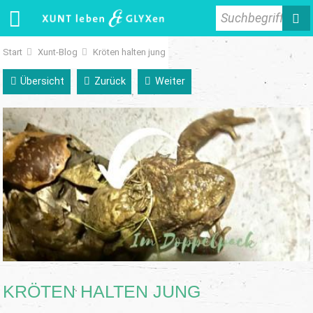
Suchbegriff
Start
Xunt-Blog
Kröten halten jung
Übersicht
Zurück
Weiter
KRÖTEN HALTEN JUNG