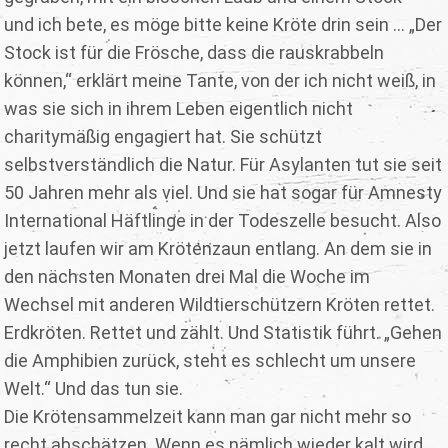
und ich bete, es möge bitte keine Kröte drin sein ... „Der
Stock ist für die Frösche, dass die rauskrabbeln
können,“ erklärt meine Tante, von der ich nicht weiß, in
was sie sich in ihrem Leben eigentlich nicht
charitymäßig engagiert hat. Sie schützt
selbstverständlich die Natur. Für Asylanten tut sie seit
50 Jahren mehr als viel. Und sie hat sogar für Amnesty
International Häftlinge in der Todeszelle besucht. Also
jetzt laufen wir am Krötenzaun entlang. An dem sie in
den nächsten Monaten drei Mal die Woche im
Wechsel mit anderen Wildtierschützern Kröten rettet.
Erdkröten. Rettet und zählt. Und Statistik führt. „Gehen
die Amphibien zurück, steht es schlecht um unsere
Welt.“ Und das tun sie.
Die Krötensammelzeit kann man gar nicht mehr so
recht abschätzen. Wenn es nämlich wieder kalt wird,