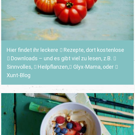
Hier findet ihr leckere
Rezepte
, dort kostenlose
Downloads
– und es gibt viel zu lesen, z.B.
Sinnvolles
,
Heilpflanzen,
Glyx-Mama,
oder
Xunt-Blog