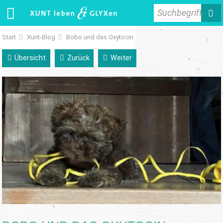
Suchbegriff
Start
Xunt-Blog
Bobo und das Oxytocin
Übersicht
Zurück
Weiter