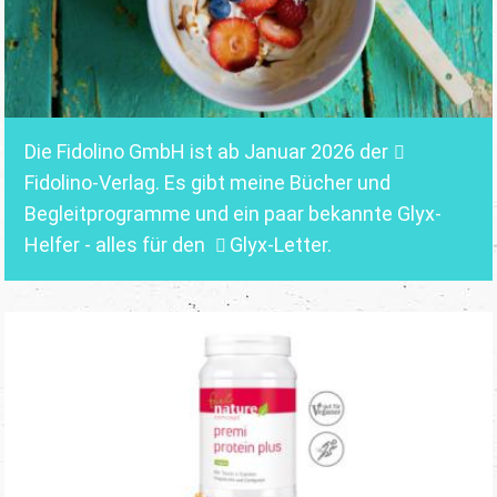
Die Fidolino GmbH ist ab Januar 2026 der
Fidolino-Verlag.
Es gibt meine Bücher und
Begleitprogramme und ein paar bekannte Glyx-
Helfer - alles für den
Glyx-Letter
.