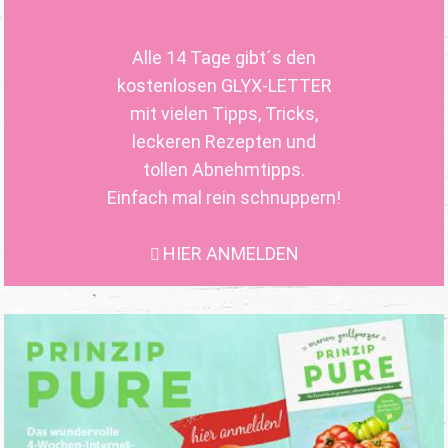
Alle 14 Tage gibt´s den
kostenlosen GLYX-LETTER
mit vielen Tipps, Tricks,
leckeren Rezepten und
tollen Abnehmtipps.
Einfach mal rein schnuppern!
HIER ANMELDEN