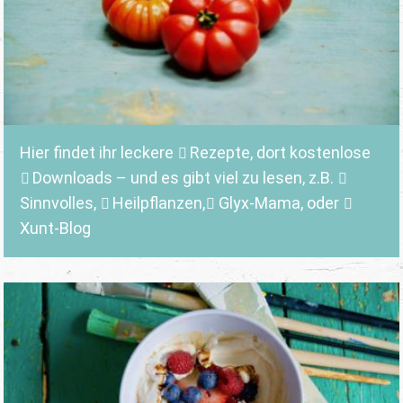
Hier findet ihr leckere
Rezepte
, dort kostenlose
Downloads
– und es gibt viel zu lesen, z.B.
Sinnvolles
,
Heilpflanzen,
Glyx-Mama,
oder
Xunt-Blog