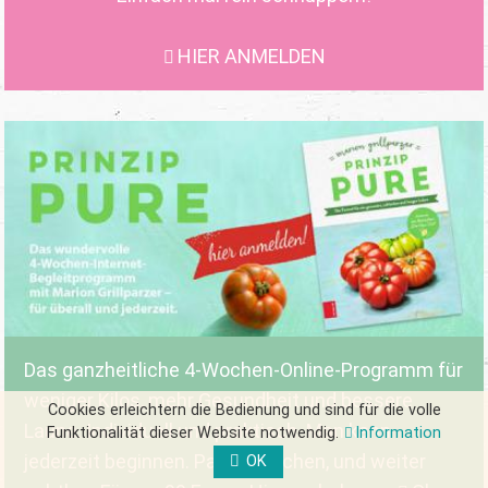
HIER ANMELDEN
Das ganzheitliche 4-Wochen-Online-Programm für
weniger Kilos, mehr Gesundheit und bessere
Cookies erleichtern die Bedienung und sind für die volle
Laune. Individuell und praktisch. Man kann
Funktionalität dieser Website notwendig.
Information
jederzeit beginnen. Pause machen, und weiter
OK
FORM