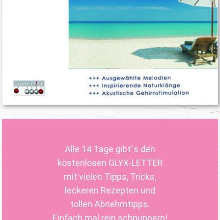
Alle 14 Tage gibt´s den
kostenlosen GLYX-LETTER
mit vielen Tipps, Tricks,
leckeren Rezepten und
tollen Abnehmtipps.
Einfach mal rein schnuppern!