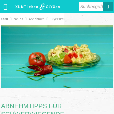
Suchbegriff
Start
Neues
Abnehmen
Glyx Pure
ABNEHMTIPPS FÜR
SCHWERWIEGENDE