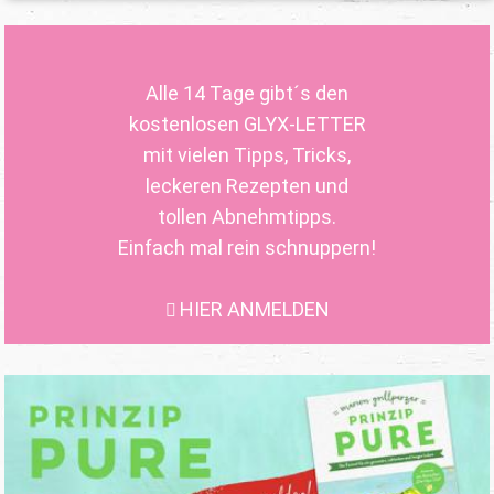
Alle 14 Tage gibt´s den
kostenlosen GLYX-LETTER
mit vielen Tipps, Tricks,
leckeren Rezepten und
tollen Abnehmtipps.
Einfach mal rein schnuppern!
HIER ANMELDEN