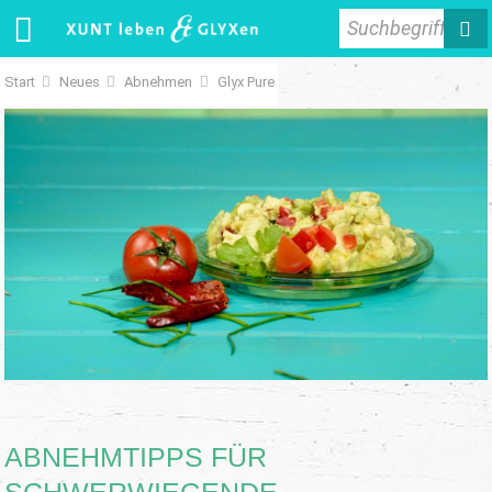
Suchbegriff
Start
Neues
Abnehmen
Glyx Pure
ABNEHMTIPPS FÜR
SCHWERWIEGENDE