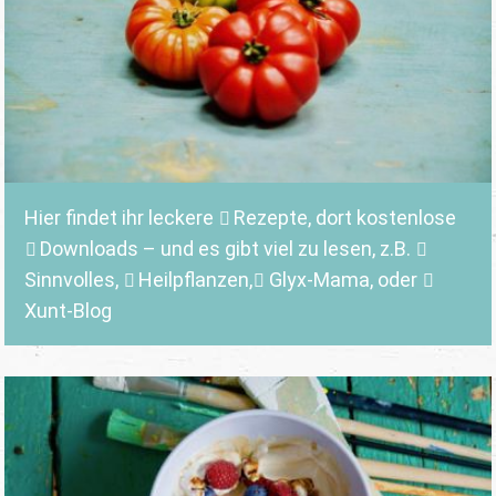
Hier findet ihr leckere
Rezepte
, dort kostenlose
Downloads
– und es gibt viel zu lesen, z.B.
Sinnvolles
,
Heilpflanzen,
Glyx-Mama,
oder
Xunt-Blog