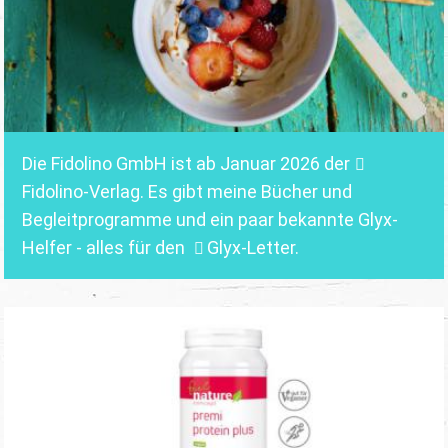
Die Fidolino GmbH ist ab Januar 2026 der
Fidolino-Verlag.
Es gibt meine Bücher und
Begleitprogramme und ein paar bekannte Glyx-
Helfer - alles für den
Glyx-Letter
.