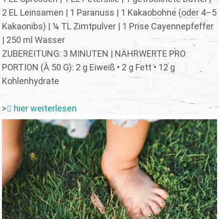
2 EL Leinsamen | 1 Paranuss | 1 Kakaobohne (oder 4–5
Kakaonibs) | ¼ TL Zimtpulver | 1 Prise Cayennepfeffer
| 250 ml Wasser
ZUBEREITUNG: 3 MINUTEN | NÄHRWERTE PRO
PORTION (À 50 G): 2 g Eiweiß • 2 g Fett • 12 g
Kohlenhydrate
>
hier weiterlesen