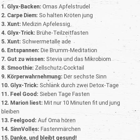
1. Glyx-Backen:
Omas Apfelstrudel
2. Carpe Diem:
So halten Kröten jung
3. Xunt:
Medizin Apfelessig
4. Glyx-Trick:
Brühe-Teilzeitfasten
5. Xunt:
Schwermetalle ade
6. Entspannen:
Die Brumm-Meditation
7. Gut zu wissen:
Stevia und das Mikrobiom
8. Smoothie:
Zellschutz-Cocktail
9. Körperwahrnehmung:
Der sechste Sinn
10. Glyx-Trick:
Schlank durch zwei Detox-Tage
11. Feel Good:
Sieben Tage Fasten
12. Marion liest:
Mit nur 10 Minuten fit und jung
bleiben
13. Feelgood:
Auf Oma hören
14. SinnVolles:
Fastenmärchen
15. Danke, und bleibt gesund!