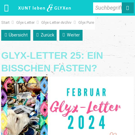
Suchbegriff
Start
Glyx-Letter
Glyx-Letter-Archiv
Glyx Pure
Übersicht
Zurück
Weiter
GLYX-LETTER 25: EIN
BISSCHEN FASTEN?