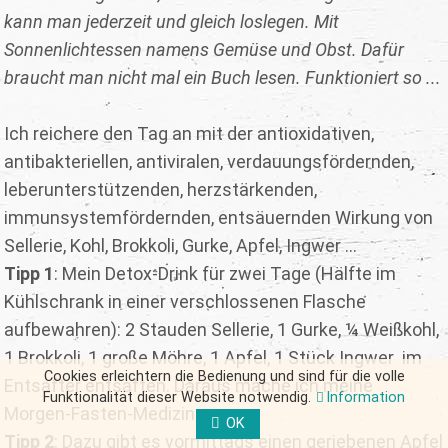
kann man jederzeit und gleich loslegen. Mit
Sonnenlichtessen namens Gemüse und Obst. Dafür
braucht man nicht mal ein Buch lesen. Funktioniert so ...
Ich reichere den Tag an mit der antioxidativen,
antibakteriellen, antiviralen, verdauungsfördernden,
leberunterstützenden, herzstärkenden,
immunsystemfördernden, entsäuernden Wirkung von
Sellerie, Kohl, Brokkoli, Gurke, Apfel, Ingwer ...
Tipp 1
: Mein Detox-Drink für zwei Tage (Hälfte im
Kühlschrank in einer verschlossenen Flasche
aufbewahren): 2 Stauden Sellerie, 1 Gurke, ¼ Weißkohl,
1 Brokkoli, 1 große Möhre, 1 Apfel, 1 Stück Ingwer im
Cookies erleichtern die Bedienung und sind für die volle
Entsafter entsaften. Daraus mache ich meine
Funktionalität dieser Website notwendig.
Information
Morgen-Fasten-Medizin.
OK
Tipp 2
: Dazu gibt es vormittags einen geriebenen Apfel
FORM