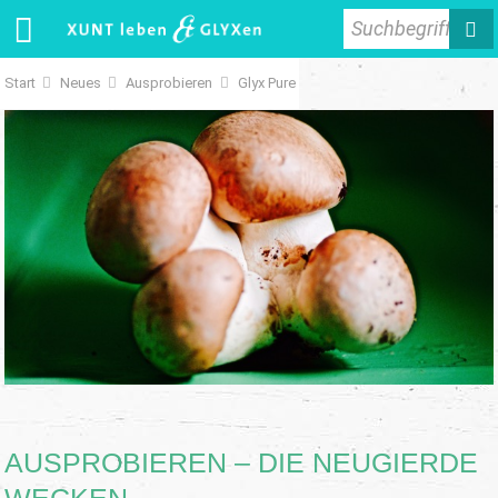
Suchbegriff
Start
Neues
Ausprobieren
Glyx Pure
AUSPROBIEREN – DIE NEUGIERDE
WECKEN