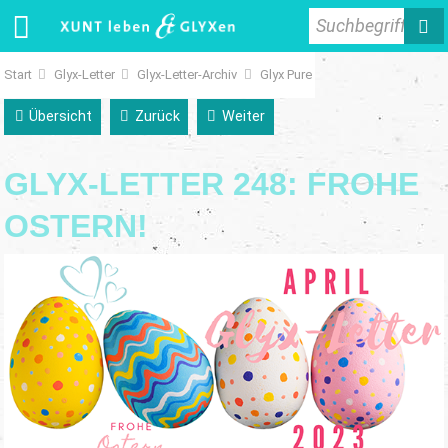
Suchbegriff
Start
Glyx-Letter
Glyx-Letter-Archiv
Glyx Pure
Übersicht
Zurück
Weiter
GLYX-LETTER 248: FROHE
OSTERN!