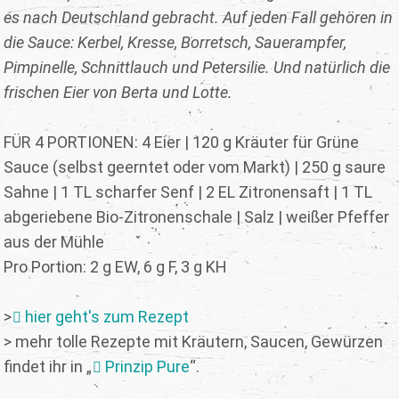
es nach Deutschland gebracht. Auf jeden Fall gehören in
die Sauce: Kerbel, Kresse, Borretsch, Sauerampfer,
Pimpinelle, Schnittlauch und Petersilie. Und natürlich die
frischen Eier von Berta und Lotte.
FÜR 4 PORTIONEN: 4 Eier | 120 g Kräuter für Grüne
Sauce (selbst geerntet oder vom Markt) | 250 g saure
Sahne | 1 TL scharfer Senf | 2 EL Zitronensaft | 1 TL
abgeriebene Bio-Zitronenschale | Salz | weißer Pfeffer
aus der Mühle
Pro Portion: 2 g EW, 6 g F, 3 g KH
>
hier geht's zum Rezept
> mehr tolle Rezepte mit Kräutern, Saucen, Gewürzen
findet ihr in „
Prinzip Pure
“.