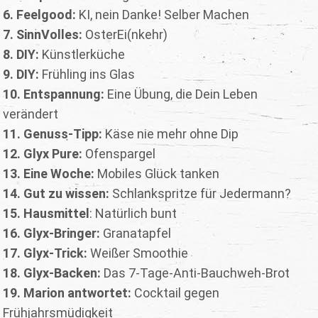
6. Feelgood:
KI, nein Danke! Selber Machen
7. SinnVolles:
OsterEi(nkehr)
8. DIY:
Künstlerküche
9. DIY:
Frühling ins Glas
10. Entspannung:
Eine Übung, die Dein Leben
verändert
11. Genuss-Tipp:
Käse nie mehr ohne Dip
12. Glyx Pure:
Ofenspargel
13. Eine Woche:
Mobiles Glück tanken
14. Gut zu wissen:
Schlankspritze für Jedermann?
15. Hausmittel
: Natürlich bunt
16. Glyx-Bringer:
Granatapfel
17. Glyx-Trick:
Weißer Smoothie
18. Glyx-Backen:
Das 7-Tage-Anti-Bauchweh-Brot
19. Marion antwortet:
Cocktail gegen
Frühjahrsmüdigkeit