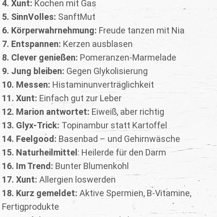
4. Xunt:
Kochen mit Gas
5. SinnVolles:
SanftMut
6. Körperwahrnehmung:
Freude tanzen mit Nia
7. Entspannen:
Kerzen ausblasen
8. Clever genießen:
Pomeranzen-Marmelade
9. Jung bleiben:
Gegen Glykolisierung
10. Messen:
Histaminunverträglichkeit
11. Xunt:
Einfach gut zur Leber
12. Marion antwortet:
Eiweiß, aber richtig
13. Glyx-Trick:
Topinambur statt Kartoffel
14. Feelgood:
Basenbad – und Gehirnwäsche
15. Naturheilmittel
: Heilerde für den Darm
16. Im Trend:
Bunter Blumenkohl
17. Xunt:
Allergien loswerden
18. Kurz gemeldet:
Aktive Spermien, B-Vitamine,
Fertigprodukte