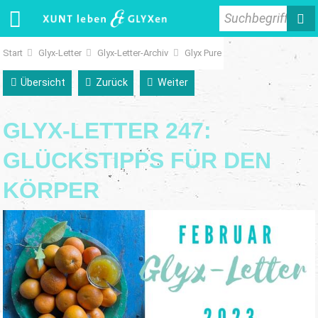
Suchbegriff
Start
Glyx-Letter
Glyx-Letter-Archiv
Glyx Pure
Übersicht
Zurück
Weiter
GLYX-LETTER 247:
GLÜCKSTIPPS FÜR DEN
KÖRPER