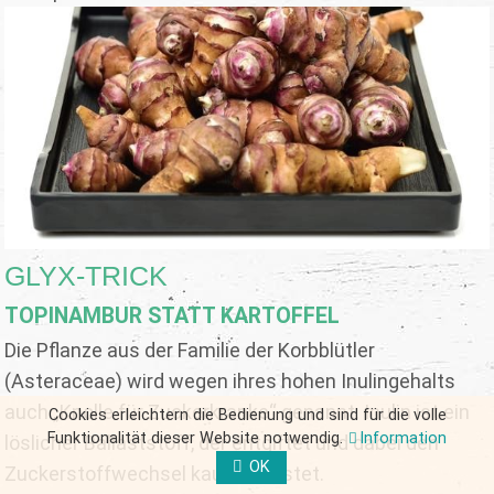
GLYX-TRICK
TOPINAMBUR STATT KARTOFFEL
Die Pflanze aus der Familie der Korbblütler
(Asteraceae) wird wegen ihres hohen Inulingehalts
auch „Knolle für Zuckerkranke“ genannt. Inulin ist ein
Cookies erleichtern die Bedienung und sind für die volle
Funktionalität dieser Website notwendig.
Information
löslicher Ballaststoff, der entgiftet und dabei den
OK
Zuckerstoffwechsel kaum belastet.
FORM