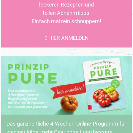
leckeren Rezepten und
tollen Abnehmtipps.
Einfach mal rein schnuppern!
HIER ANMELDEN
Das ganzheitliche 4-Wochen-Online-Programm für
weniger Kilos, mehr Gesundheit und bessere