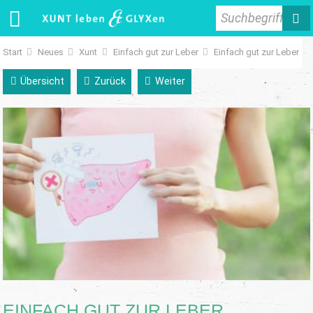
Suchbegriff
Start
Neues
Xunt
Einfach gut zur Leber
Einfach gut zur Leber
Übersicht
Zurück
Weiter
EINFACH GUT ZUR LEBER