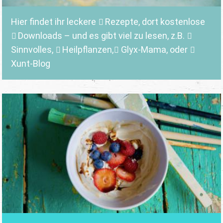
Hier findet ihr leckere
Rezepte
, dort kostenlose
Downloads
– und es gibt viel zu lesen, z.B.
Sinnvolles
,
Heilpflanzen,
Glyx-Mama,
oder
Xunt-Blog