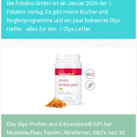
Die Fidolino GmbH ist ab Januar 2026 der
Fidolino-Verlag.
Es gibt meine Bücher und
Begleitprogramme und ein paar bekannte Glyx-
Helfer - alles für den
Glyx-Letter
.
Das Glyx-Protein aus Erbseneiweiß hilft bei
Muskelaufbau, Fasten, Abnehmen. Gibt's seit 30