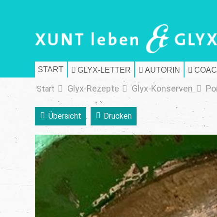
START
GLYX-LETTER
AUTORIN
COAC
Glyx-Rezepte
Glyx-Konserven
Po
Start
Übersicht
Drucken