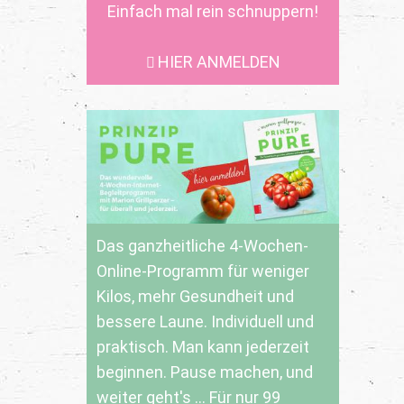
Einfach mal rein schnuppern!
HIER ANMELDEN
Das ganzheitliche 4-Wochen-
Online-Programm für weniger
Kilos, mehr Gesundheit und
bessere Laune. Individuell und
praktisch. Man kann jederzeit
beginnen. Pause machen, und
weiter geht's ... Für nur 99