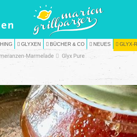
HING
GLYXEN
BÜCHER & CO
NEUES
GLYX-
meranzen-Marmelade
Glyx Pure