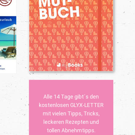
Alle 14 Tage gibt´s den
kostenlosen GLYX-LETTER
mit vielen Tipps, Tricks,
leckeren Rezepten und
tollen Abnehmtipps.