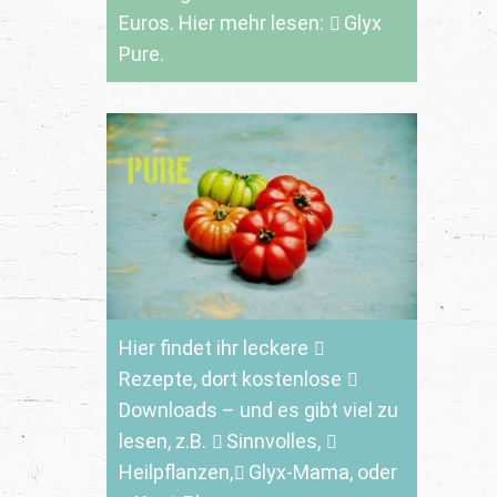
Euros. Hier mehr lesen:
Glyx
Pure.
Hier findet ihr leckere
Rezepte
, dort kostenlose
Downloads
– und es gibt viel zu
lesen, z.B.
Sinnvolles
,
Heilpflanzen,
Glyx-Mama,
oder