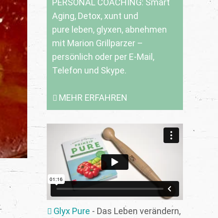
PERSONAL COACHING: Smart
Aging, Detox, xunt und
pure leben, glyxen, abnehmen
mit Marion Grillparzer –
persönlich oder per E-Mail,
Telefon und Skype.
MEHR ERFAHREN
.
Glyx Pure
- Das Leben verändern,