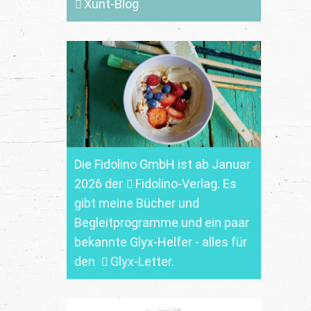
Xunt-Blog
Die Fidolino GmbH ist ab Januar
2026 der
Fidolino-Verlag.
Es
gibt meine Bücher und
Begleitprogramme und ein paar
bekannte Glyx-Helfer - alles für
den
Glyx-Letter
.