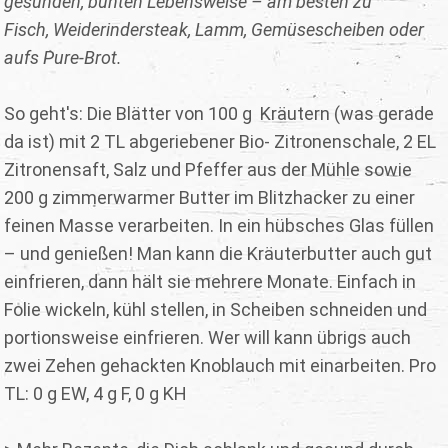
gesunden, bunten Lebensweise – am besten zu
Fisch, Weiderindersteak, Lamm, Gemüsescheiben oder
aufs Pure-Brot.
So geht's: Die Blätter von 100 g Kräutern (was gerade
da ist) mit 2 TL abgeriebener Bio- Zitronenschale, 2 EL
Zitronensaft, Salz und Pfeffer aus der Mühle sowie
200 g zimmerwarmer Butter im Blitzhacker zu einer
feinen Masse verarbeiten. In ein hübsches Glas füllen
– und genießen! Man kann die Kräuterbutter auch gut
einfrieren, dann hält sie mehrere Monate. Einfach in
Folie wickeln, kühl stellen, in Scheiben schneiden und
portionsweise einfrieren. Wer will kann übrigs auch
zwei Zehen gehackten Knoblauch mit einarbeiten. Pro
TL: 0 g EW, 4 g F, 0 g KH