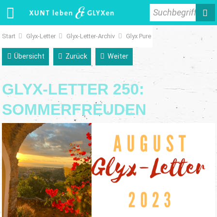
Suchbegriff
Start
Glyx-Letter
Glyx-Letter-Archiv
Glyx Pure
Übersicht
Zurück
Weiter
GLYX-LETTER 250:
SOMMERFREUDEN