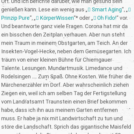
Ort. Und ich berichte darüber, wie man gesund sein
genießen kann. Lese ein wenig aus „
Smart Aging
“, „
Prinzip Pure
“, „
KörperWissen
“* oder „
Oh Fido!
“ vor.
Und beantworte ganz viele Fragen. Corona hat mir da
ein bisschen den Zeitplan verhauen. Aber nun steht
mein Traum in meinem Obstgarten, am Teich. An der
Insekten-Vogel-Hecke, neben dem Gemüsegarten. Ich
träum von einer kleinen Bühne für Chiemgauer
Talente. Lesungen. Mundartmusik. Limedance und
Rodelsingen .... Zum Spaß. Ohne Kosten. Wie früher die
Märchenerzähler im Dorf. Aber wahrscheinlich ziehen
Ziegen ein, weil ich am selben Tag der Fertigstellung
vom Landratsamt Traunstein einen Brief bekommen
habe, dass ich ihn aus meinem Garten entfernen
muss. Er habe ja nix mit Landwirtschaft zu tun und
störe die Landschaft. Sprich das gigantische Maisfeld