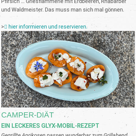
Pfirsich ... Griesflammerie mit Erdbeeren, Rhabarber
und Waldmeister. Das muss man sich mal gönnen.
>
hier informieren und reservieren.
CAMPER-DIÄT
EIN LECKERES GLYX-MOBIL-REZEPT
Gegrillte Aprikosen passen wunderbar zum Grillabend.