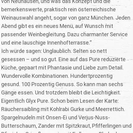
von Neuhausen, und was das Konzept und die
bemerkenswerte, praktisch rein österreichische
Weinauswahl angeht, sogar von ganz München. Jeden
Abend gibt es ein neues Menü, auf Wunsch mit
passender Weinbegleitung. Dazu charmanter Service
und eine lauschige Innenhofterrasse.“
Ich würde sagen: Unglaublich. Selten so nett
gesessen – und so gut. Eine auf das Pure reduzierte
Küche, gepaart mit Phantasie und Liebe zum Detail.
Wundervolle Kombinationen. Hundertprozentig
gesund. 100 Prozentig Genuss. So kann man sechs
Gänge essen. Und trotzdem bleibt die Leichtigkeit.
Eigentlich Glyx Pure. Schon beim Lesen der Karte:
Räuchersaibling mit Kohlrabi Gurke und Meerrettich.
Spargelnudeln mit Onsen-Ei und Verjus-Nuss-
Butterschaum, Zander mit Spitzkraut, Pfifferlingen und