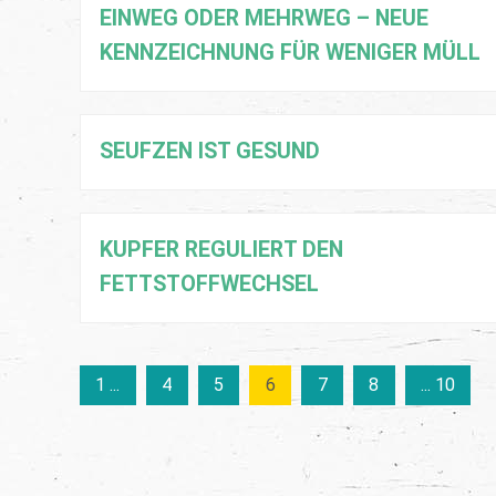
EINWEG ODER MEHRWEG – NEUE
KENNZEICHNUNG FÜR WENIGER MÜLL
SEUFZEN IST GESUND
KUPFER REGULIERT DEN
FETTSTOFFWECHSEL
1 ...
4
5
6
7
8
... 10