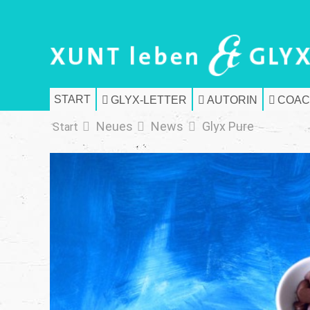
START
GLYX-LETTER
AUTORIN
COAC
Neues
News
Glyx Pure
Start