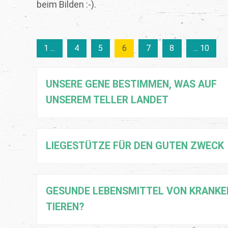
beim Bilden :-).
1 ...
4
5
6
7
8
... 10
UNSERE GENE BESTIMMEN, WAS AUF
UNSEREM TELLER LANDET
LIEGESTÜTZE FÜR DEN GUTEN ZWECK
GESUNDE LEBENSMITTEL VON KRANKE
TIEREN?