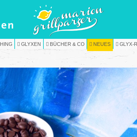
HING
GLYXEN
BÜCHER & CO
NEUES
GLYX-