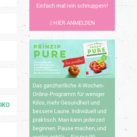
Einfach mal rein schnuppern!
HIER ANMELDEN
Das ganzheitliche 4-Wochen-
Online-Programm für weniger
Kilos, mehr Gesundheit und
KO
bessere Laune. Individuell und
praktisch. Man kann jederzeit
beginnen. Pause machen, und
weiter geht's ... Für nur 99