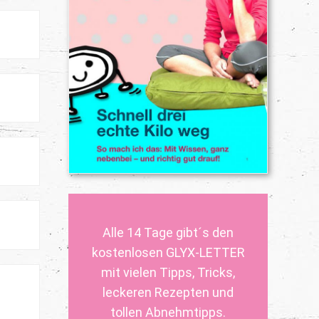
Alle 14 Tage gibt´s den
kostenlosen GLYX-LETTER
mit vielen Tipps, Tricks,
leckeren Rezepten und
tollen Abnehmtipps.