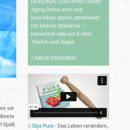
PERSONAL COACHING: Smart
Aging, Detox, xunt und
pure leben, glyxen, abnehmen
mit Marion Grillparzer –
persönlich oder per E-Mail,
Telefon und Skype.
MEHR ERFAHREN
ir sie
e Beete
el Spaß
Glyx Pure
- Das Leben verändern,