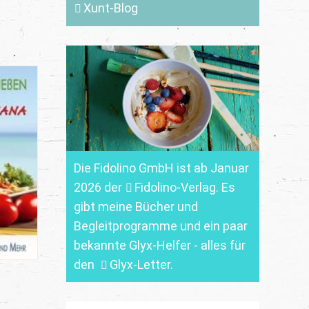
Xunt-Blog
Die Fidolino GmbH ist ab Januar
2026 der
Fidolino-Verlag.
Es
gibt meine Bücher und
Begleitprogramme und ein paar
bekannte Glyx-Helfer - alles für
den
Glyx-Letter
.