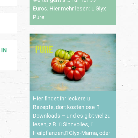
Euros. Hier mehr lesen:
Glyx
Pure.
IN
Hier findet ihr leckere
Rezepte
, dort kostenlose
Downloads
– und es gibt viel zu
lesen, z.B.
Sinnvolles
,
Heilpflanzen,
Glyx-Mama,
oder