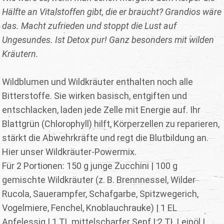
Hälfte an Vitalstoffen gibt, die er braucht? Grandios wäre
das. Macht zufrieden und stoppt die Lust auf
Ungesundes. Ist Detox pur! Ganz besonders mit wilden
Kräutern.
Wildblumen und Wildkräuter enthalten noch alle
Bitterstoffe. Sie wirken basisch, entgiften und
entschlacken, laden jede Zelle mit Energie auf. Ihr
Blattgrün (Chlorophyll) hilft, Körperzellen zu reparieren,
stärkt die Abwehrkräfte und regt die Blutbildung an.
Hier unser Wildkräuter-Powermix.
Für 2 Portionen: 150 g junge Zucchini | 100 g
gemischte Wildkräuter (z. B. Brennnessel, Wilder
Rucola, Sauerampfer, Schafgarbe, Spitzwegerich,
Vogelmiere, Fenchel, Knoblauchrauke) | 1 EL
Apfelessig | 1 TL mittelscharfer Senf | 2 TL Leinöl |