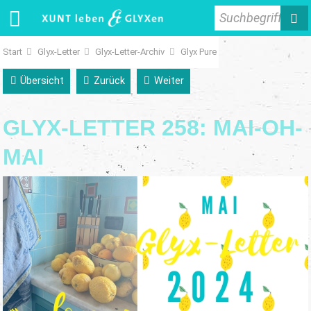
Suchbegriff
Start
Glyx-Letter
Glyx-Letter-Archiv
Glyx Pure
Übersicht
Zurück
Weiter
GLYX-LETTER 258: MAI-OH-
MAI