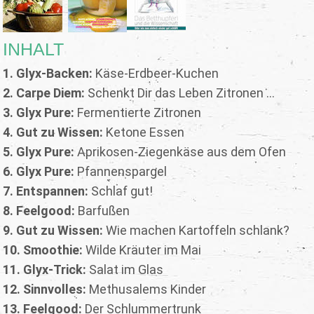
INHALT
1. Glyx-Backen:
Käse-Erdbeer-Kuchen
2. Carpe Diem:
Schenkt Dir das Leben Zitronen ...
3. Glyx Pure:
Fermentierte Zitronen
4. Gut zu Wissen:
Ketone Essen
5. Glyx Pure:
Aprikosen-Ziegenkäse aus dem Ofen
6. Glyx Pure:
Pfannenspargel
7. Entspannen:
Schlaf gut!
8. Feelgood:
Barfußen
9. Gut zu Wissen:
Wie machen Kartoffeln schlank?
10. Smoothie:
Wilde Kräuter im Mai
11. Glyx-Trick:
Salat im Glas
12. Sinnvolles:
Methusalems Kinder
13. Feelgood:
Der Schlummertrunk