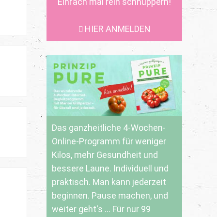
Einfach mal rein schnuppern!
HIER ANMELDEN
Das ganzheitliche 4-Wochen-
Online-Programm für weniger
Kilos, mehr Gesundheit und
bessere Laune. Individuell und
praktisch. Man kann jederzeit
beginnen. Pause machen, und
weiter geht's ... Für nur 99