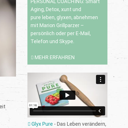
PERSONAL COACHING: Smart
Aging, Detox, xunt und
pure leben, glyxen, abnehmen
mit Marion Grillparzer –
persönlich oder per E-Mail,
Telefon und Skype.
MEHR ERFAHREN
eit
Glyx Pure
- Das Leben verändern,