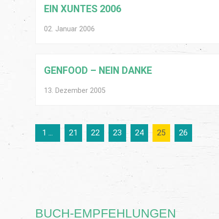
EIN XUNTES 2006
02. Januar 2006
GENFOOD – NEIN DANKE
13. Dezember 2005
1 ...
21
22
23
24
25
26
BUCH-EMPFEHLUNGEN