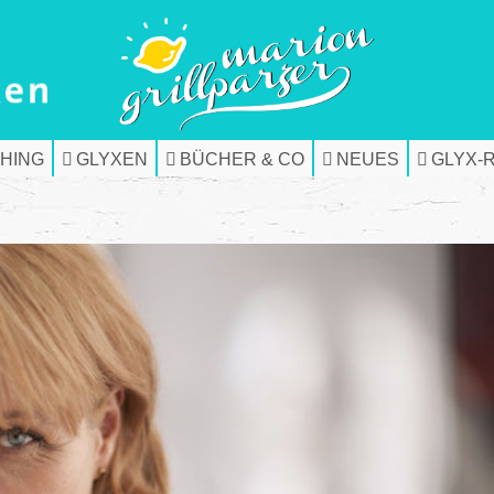
HING
GLYXEN
BÜCHER & CO
NEUES
GLYX-