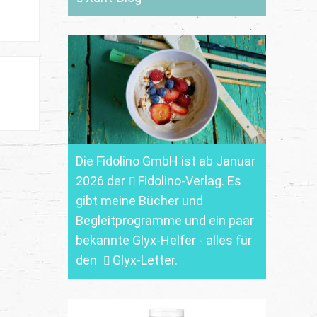
Die Fidolino GmbH ist ab Januar
2026 der
Fidolino-Verlag.
Es
gibt meine Bücher und
Begleitprogramme und ein paar
bekannte Glyx-Helfer - alles für
den
Glyx-Letter
.