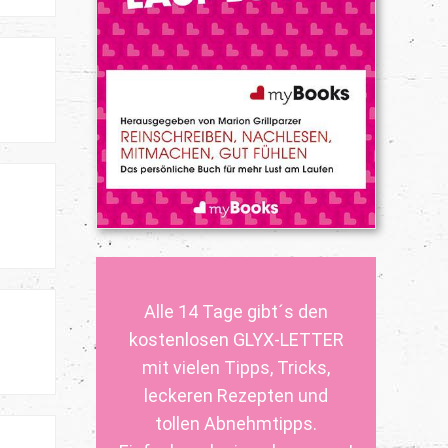
Alle 14 Tage gibt´s den
kostenlosen GLYX-LETTER
mit vielen Tipps, Tricks,
leckeren Rezepten und
tollen Abnehmtipps.