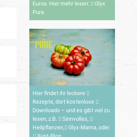
Euros. Hier mehr lesen:
Glyx
Pure.
Hier findet ihr leckere
Rezepte
, dort kostenlose
Downloads
– und es gibt viel zu
lesen, z.B.
Sinnvolles
,
Heilpflanzen,
Glyx-Mama,
oder
Xunt-Blog