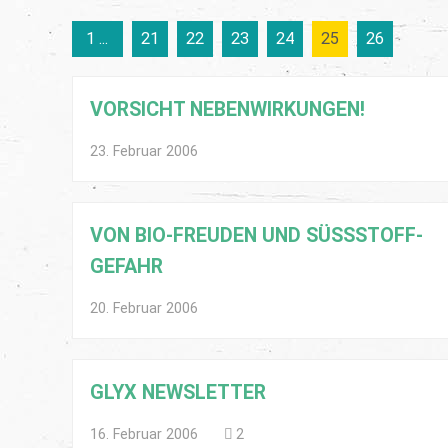
1 ...
21
22
23
24
25
26
VORSICHT NEBENWIRKUNGEN!
23. Februar 2006
VON BIO-FREUDEN UND SÜSSSTOFF-G
EFAHR
20. Februar 2006
GLYX NEWSLETTER
16. Februar 2006
2