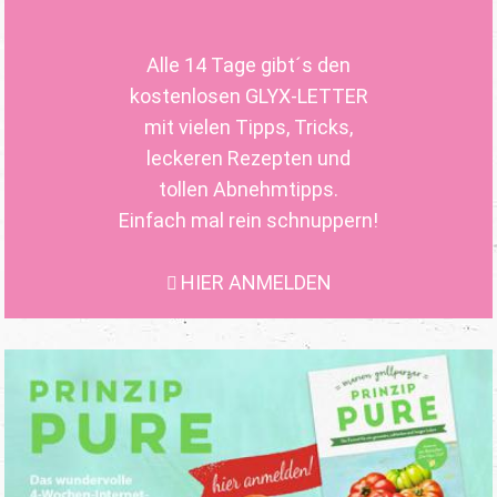
Alle 14 Tage gibt´s den
kostenlosen GLYX-LETTER
mit vielen Tipps, Tricks,
leckeren Rezepten und
tollen Abnehmtipps.
Einfach mal rein schnuppern!
HIER ANMELDEN