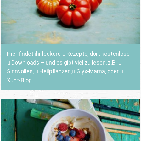
Hier findet ihr leckere
Rezepte
, dort kostenlose
Downloads
– und es gibt viel zu lesen, z.B.
Sinnvolles
,
Heilpflanzen,
Glyx-Mama,
oder
Xunt-Blog