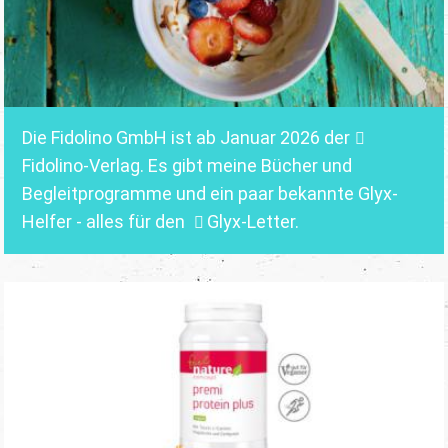
Die Fidolino GmbH ist ab Januar 2026 der
Fidolino-Verlag.
Es gibt meine Bücher und
Begleitprogramme und ein paar bekannte Glyx-
Helfer - alles für den
Glyx-Letter
.