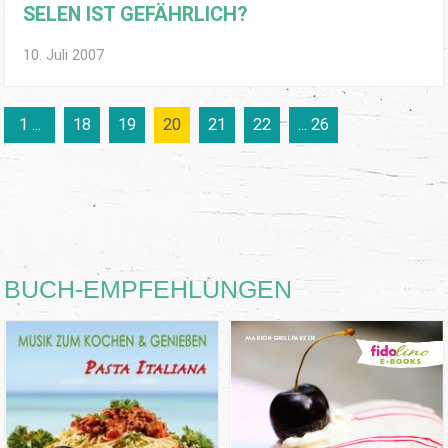
SELEN IST GEFÄHRLICH?
10. Juli 2007
1 ...
18
19
20
21
22
... 26
BUCH-EMPFEHLUNGEN