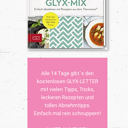
Alle 14 Tage gibt´s den
kostenlosen GLYX-LETTER
mit vielen Tipps, Tricks,
leckeren Rezepten und
tollen Abnehmtipps.
Einfach mal rein schnuppern!