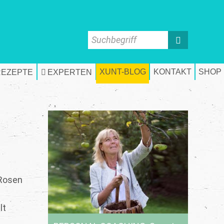
Suchbegriff
XUNT-BLOG
KONTAKT
SHOP
REZEPTE
EXPERTEN
 Rosen
lt