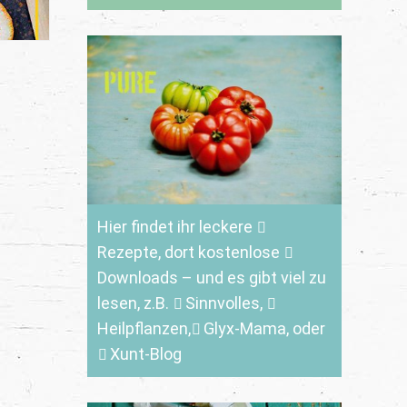
Hier findet ihr leckere
Rezepte
, dort kostenlose
Downloads
– und es gibt viel zu
lesen, z.B.
Sinnvolles
,
Heilpflanzen,
Glyx-Mama,
oder
Xunt-Blog