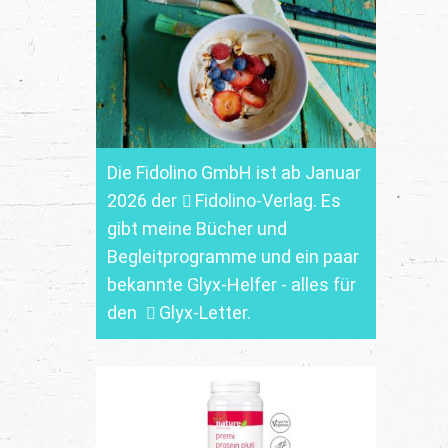
Die Fidolino GmbH ist ab Januar
2026 der
Fidolino-Verlag.
Es
gibt meine Bücher und
Begleitprogramme und ein paar
bekannte Glyx-Helfer - alles für
den
Glyx-Letter
.