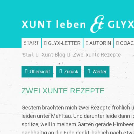
START
GLYX-LETTER
AUTORIN
COAC
Xunt-Blog
Zwei xunte Rezepte
Start
Übersicht
Zurück
Weiter
ZWEI XUNTE REZEPTE
Gestern brachten mich zwei Rezepte fröhlich ü
leiden unter Mehltau. Und darunter leide dann i
spritze, weil in meinem Garten gerade Himbee
nachhaltig an die Erde denkt, hab ich nach et