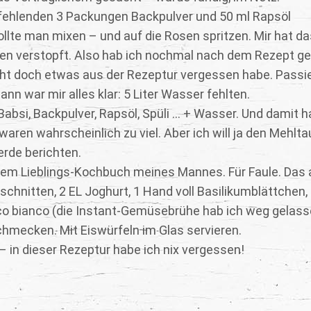
e fehlenden 3 Packungen Backpulver und 50 ml Rapsöl
ollte man mixen – und auf die Rosen spritzen. Mir hat da
en verstopft. Also hab ich nochmal nach dem Rezept ge
nicht doch etwas aus der Rezeptur vergessen habe. Passie
Dann war mir alles klar: 5 Liter Wasser fehlten.
absi, Backpulver, Rapsöl, Spüli … + Wasser. Und damit h
ren wahrscheinlich zu viel. Aber ich will ja den Mehlta
erde berichten.
em Lieblings-Kochbuch meines Mannes. Für Faule. Das a
schnitten, 2 EL Joghurt, 1 Hand voll Basilikumblättchen,
co bianco (die Instant-Gemüsebrühe hab ich weg gelasse
hmecken. Mit Eiswürfeln im Glas servieren.
 – in dieser Rezeptur habe ich nix vergessen!