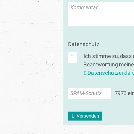
Kommentar
Datenschutz
Ich stimme zu, dass
Beantwortung meiner
Datenschutzerklär
SPAM-Schutz
7
9
7
3
ei
Versenden