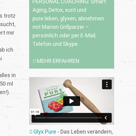
PERSONAL COACHING: Smart
Aging, Detox, xunt und
s trotz
pure leben, glyxen, abnehmen
sucht,
mit Marion Grillparzer –
rt mir
persönlich oder per E-Mail,
Telefon und Skype.
ab ich
u
MEHR ERFAHREN
lles in
 50 ml
n!).
Glyx Pure
- Das Leben verändern,