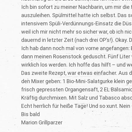
Ich bin sofort zu meiner Nachbarin, um mir di
auszuleihen. Spülmittel hatte ich selbst. Das s
intensivem Spüli-Verdünnungs-Einsatz die Düs
weil ich mir nicht mehr so sicher war, ob ich 
dauernd in letzter Zeit (nach drei OP’s!). Okay. 
Ich hab dann noch mal von vorne angefangen: B
dann meinen Rosenstock geduscht. Fünf Liter wa
wirklich los werden. Ich hoffe das hilft – und w
Das zweite Rezept, war etwas einfacher. Aus d
den Mixer geben: 1 Bio-Mini-Salatgurke klein ge
frisch gepressten Organgensaft, 2 EL Balsami
Kräftig durchmixen. Mit Salz und Tabasco absc
Echt herrlich für heiße Tage! Und so xunt. Nein
Bis bald
Marion Grillparzer