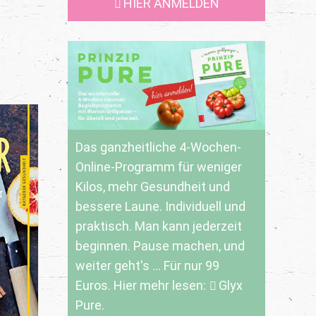
HIER ANMELDEN
Das ganzheitliche 4-Wochen-
Online-Programm für weniger
Kilos, mehr Gesundheit und
bessere Laune. Individuell und
praktisch. Man kann jederzeit
beginnen. Pause machen, und
weiter geht's ... Für nur 99
Euros. Hier mehr lesen:
Glyx
Pure.