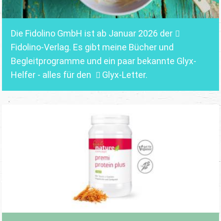
Die Fidolino GmbH ist ab Januar 2026 der
Fidolino-Verlag.
Es gibt meine Bücher und
Begleitprogramme und ein paar bekannte Glyx-
Helfer - alles für den
Glyx-Letter
.