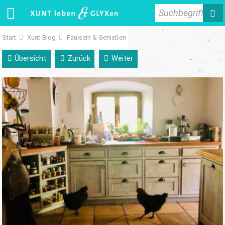
Suchbegriff
Start
Xunt-Blog
Faulsein & Genießen
Übersicht
Zurück
Weiter