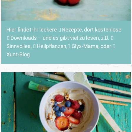
Hier findet ihr leckere
Rezepte
, dort kostenlose
Downloads
– und es gibt viel zu lesen, z.B.
Sinnvolles
,
Heilpflanzen,
Glyx-Mama,
oder
Xunt-Blog