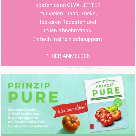
kostenlosen GLYX-LETTER
mit vielen Tipps, Tricks,
leckeren Rezepten und
tollen Abnehmtipps.
Einfach mal rein schnuppern!
HIER ANMELDEN