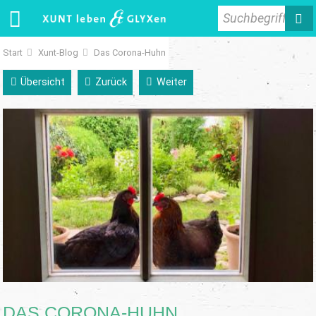
Suchbegriff
Start
Xunt-Blog
Das Corona-Huhn
Übersicht
Zurück
Weiter
DAS CORONA-HUHN