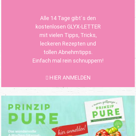
Alle 14 Tage gibt´s den
kostenlosen GLYX-LETTER
mit vielen Tipps, Tricks,
leckeren Rezepten und
tollen Abnehmtipps.
Einfach mal rein schnuppern!
HIER ANMELDEN