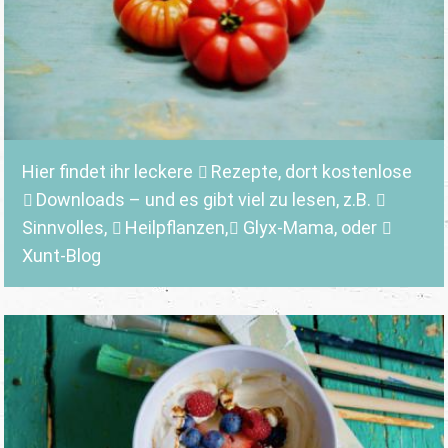
Hier findet ihr leckere
Rezepte
, dort kostenlose
Downloads
– und es gibt viel zu lesen, z.B.
Sinnvolles
,
Heilpflanzen,
Glyx-Mama,
oder
Xunt-Blog