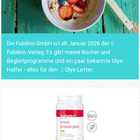
Die Fidolino GmbH ist ab Januar 2026 der
Fidolino-Verlag.
Es gibt meine Bücher und
Begleitprogramme und ein paar bekannte Glyx-
Helfer - alles für den
Glyx-Letter
.