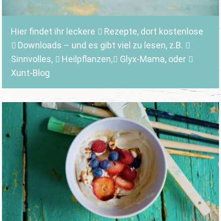
Hier findet ihr leckere
Rezepte
, dort kostenlose
Downloads
– und es gibt viel zu lesen, z.B.
Sinnvolles
,
Heilpflanzen,
Glyx-Mama,
oder
Xunt-Blog