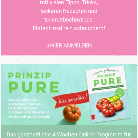
mit vielen Tipps, Tricks,
leckeren Rezepten und
tollen Abnehmtipps.
Einfach mal rein schnuppern!
HIER ANMELDEN
Das ganzheitliche 4-Wochen-Online-Programm für