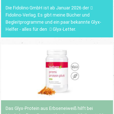
Die Fidolino GmbH ist ab Januar 2026 der
Fidolino-Verlag.
Es gibt meine Bücher und
Begleitprogramme und ein paar bekannte Glyx-
Helfer - alles für den
Glyx-Letter
.
Das Glyx-Protein aus Erbseneiweiß hilft bei