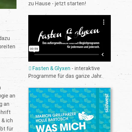
zu Hause - jetzt starten!
 dazu
breiten
Fasten & Glyxen
- interaktive
Programme für das ganze Jahr.
n
gie an
g an
hrift
 & ich
bt für