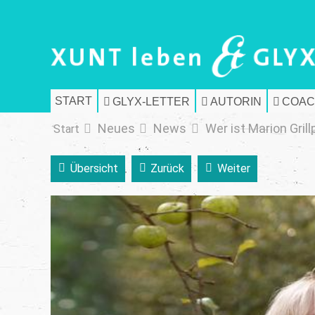
START
GLYX-LETTER
AUTORIN
COAC
Neues
News
Wer ist Marion Grill
Start
Übersicht
Zurück
Weiter