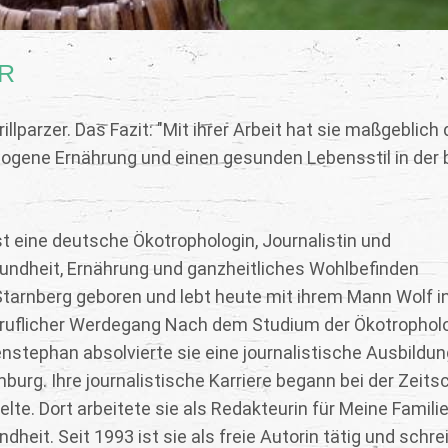
R
llparzer. Das Fazit: "Mit ihrer Arbeit hat sie maßgeblich
ogene Ernährung und einen gesunden Lebensstil in der 
ist eine deutsche Ökotrophologin, Journalistin und
sundheit, Ernährung und ganzheitliches Wohlbefinden
n Starnberg geboren und lebt heute mit ihrem Mann Wolf i
ruflicher Werdegang Nach dem Studium der Ökotropholo
stephan absolvierte sie eine journalistische Ausbildun
rg. Ihre journalistische Karriere begann bei der Zeitsc
te. Dort arbeitete sie als Redakteurin für Meine Familie
it. Seit 1993 ist sie als freie Autorin tätig und schrei