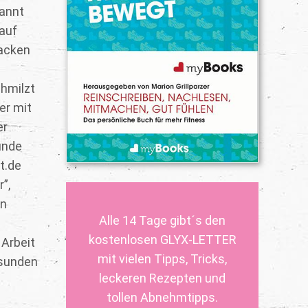
kannt
 auf
tacken
chmilzt
er mit
er
unde
t.de
”,
en
Alle 14 Tage gibt´s den
kostenlosen GLYX-LETTER
 Arbeit
mit vielen Tipps, Tricks,
esunden
leckeren Rezepten und
tollen Abnehmtipps.