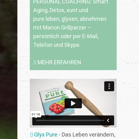
PERSONAL COACHING: Smart
Aging, Detox, xunt und
pure leben, glyxen, abnehmen
mit Marion Grillparzer –
persönlich oder per E-Mail,
Telefon und Skype.
MEHR ERFAHREN
Glyx Pure
- Das Leben verändern,