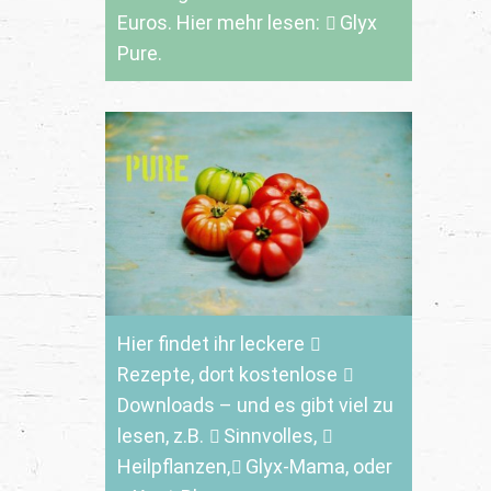
Euros. Hier mehr lesen:
Glyx
Pure.
Hier findet ihr leckere
Rezepte
, dort kostenlose
Downloads
– und es gibt viel zu
lesen, z.B.
Sinnvolles
,
Heilpflanzen,
Glyx-Mama,
oder