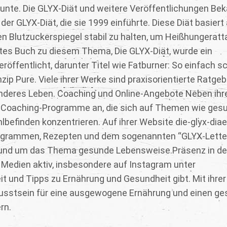
 Bunte. Die GLYX-Diät und weitere Veröffentlichungen Be
der GLYX-Diät, die sie 1999 einführte. Diese Diät basiert
en Blutzuckerspiegel stabil zu halten, um Heißhungerat
tes Buch zu diesem Thema, Die GLYX-Diät, wurde ein
röffentlicht, darunter Titel wie Fatburner: So einfach s
nzip Pure. Viele ihrer Werke sind praxisorientierte Ratgeb
nderes Leben. Coaching und Online-Angebote Neben ihr
uch Coaching-Programme an, die sich auf Themen wie ges
befinden konzentrieren. Auf ihrer Website die-glyx-diae
Programmen, Rezepten und dem sogenannten “GLYX-Letter
 rund um das Thema gesunde Lebensweise.Präsenz in d
n Medien aktiv, insbesondere auf Instagram unter
eit und Tipps zu Ernährung und Gesundheit gibt. Mit ihrer
wusstsein für eine ausgewogene Ernährung und einen g
rn.