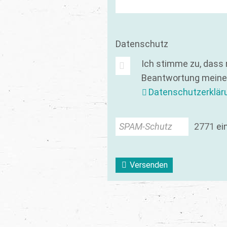
Datenschutz
Ich stimme zu, dass
Beantwortung meiner
Datenschutzerklär
SPAM-Schutz
2
7
7
1
ei
Versenden