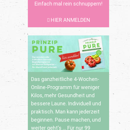
Einfach mal rein schnuppern!
HIER ANMELDEN
Das ganzheitliche 4-Wochen-
Online-Programm für weniger
Kilos, mehr Gesundheit und
bessere Laune. Individuell und
praktisch. Man kann jederzeit
beginnen. Pause machen, und
weiter geht's ... Für nur 99