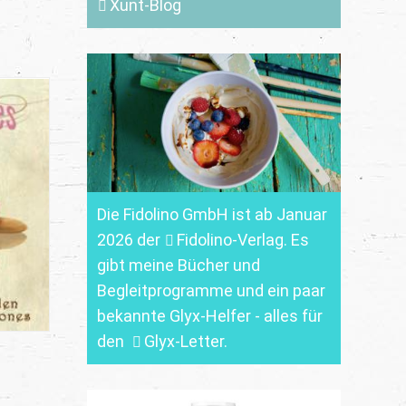
Xunt-Blog
Die Fidolino GmbH ist ab Januar
2026 der
Fidolino-Verlag.
Es
gibt meine Bücher und
Begleitprogramme und ein paar
bekannte Glyx-Helfer - alles für
den
Glyx-Letter
.