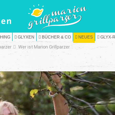
HING
GLYXEN
BÜCHER & CO
NEUES
GLYX-
parzer
Wer ist Marion Grillparzer