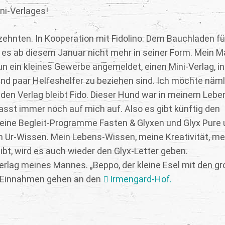
ini-Verlages!
zehnten. In Kooperation mit Fidolino. Dem Bauchladen fü
 es ab diesem Januar nicht mehr in seiner Form. Mein 
un ein kleines Gewerbe angemeldet, einen Mini-Verlag, i
d paar Helfeshelfer zu beziehen sind. Ich möchte näml
den Verlag bleibt Fido. Dieser Hund war in meinem Lebe
sst immer noch auf mich auf. Also es gibt künftig den
meine Begleit-Programme Fasten & Glyxen und Glyx Pure
n Ur-Wissen. Mein Lebens-Wissen, meine Kreativität, m
ibt, wird es auch wieder den Glyx-Letter geben.
erlag meines Mannes. „Beppo, der kleine Esel mit den g
Die Einnahmen gehen an den
Irmengard-Hof.