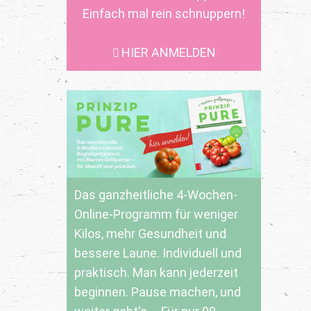
Einfach mal rein schnuppern!
HIER ANMELDEN
Das ganzheitliche 4-Wochen-
Online-Programm für weniger
Kilos, mehr Gesundheit und
bessere Laune. Individuell und
praktisch. Man kann jederzeit
beginnen. Pause machen, und