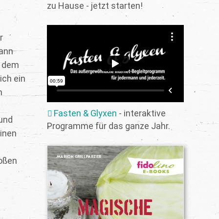
zu Hause - jetzt starten!
r
Mann
n dem
ich ein
n
Fasten & Glyxen
- interaktive
 und
Programme für das ganze Jahr.
einen
roßen