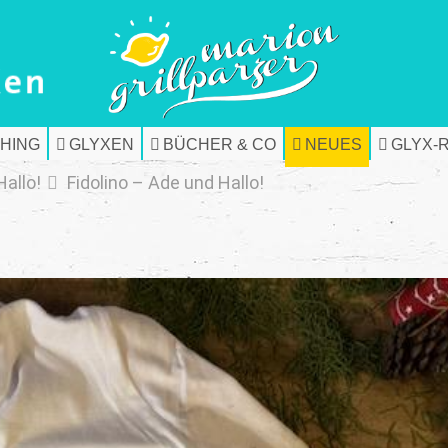
HING
GLYXEN
BÜCHER & CO
NEUES
GLYX-
Hallo!
Fidolino – Ade und Hallo!