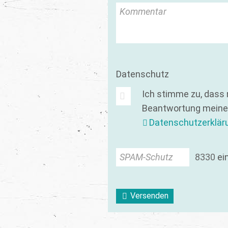
Kommentar
Datenschutz
Ich stimme zu, dass
Beantwortung meiner
Datenschutzerklär
SPAM-Schutz
8
3
3
0
ei
Versenden