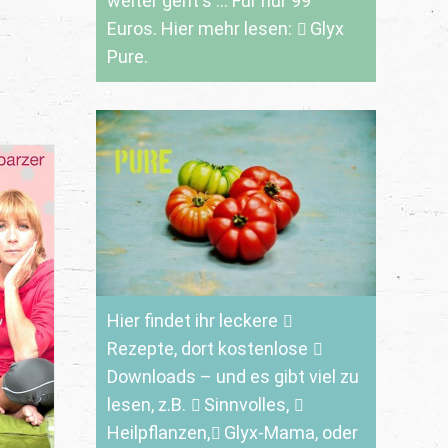
weiter geht's ... Für nur 99
Euros. Hier mehr lesen:
Glyx
Pure.
Hier findet ihr leckere
Rezepte
, dort kostenlose
Downloads
– und es gibt viel zu
lesen, z.B.
Sinnvolles
,
Heilpflanzen,
Glyx-Mama,
oder