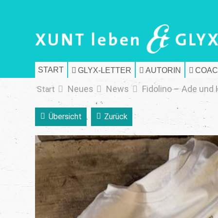
START
GLYX-LETTER
AUTORIN
COAC
Neues
News
Fidolino – Ade und 
Start
Übersicht
Zurück