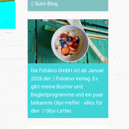
Xunt-Blog
Die Fidolino GmbH ist ab Januar
2026 der
Fidolino-Verlag.
Es
gibt meine Bücher und
Begleitprogramme und ein paar
bekannte Glyx-Helfer - alles für
den
Glyx-Letter
.