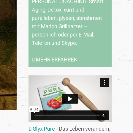
PERSONAL COACHING: Smart
Aging, Detox, xunt und
pure leben, glyxen, abnehmen
mit Marion Grillparzer –
persönlich oder per E-Mail,
Telefon und Skype.
MEHR ERFAHREN
Glyx Pure
- Das Leben verändern,