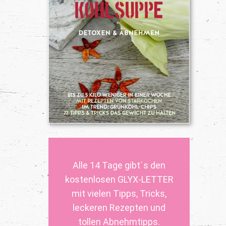
Alle 14 Tage gibt´s den
kostenlosen GLYX-LETTER
mit vielen Tipps, Tricks,
leckeren Rezepten und
tollen Abnehmtipps.