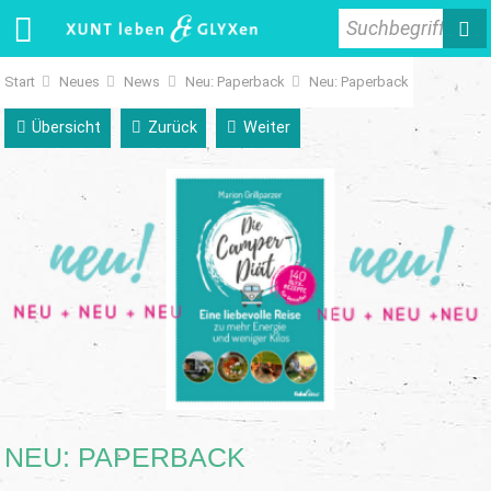
Suchbegriff
Start
Neues
News
Neu: Paperback
Neu: Paperback
Übersicht
Zurück
Weiter
NEU: PAPERBACK