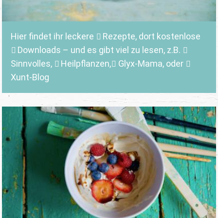
Hier findet ihr leckere
Rezepte
, dort kostenlose
Downloads
– und es gibt viel zu lesen, z.B.
Sinnvolles
,
Heilpflanzen,
Glyx-Mama,
oder
Xunt-Blog