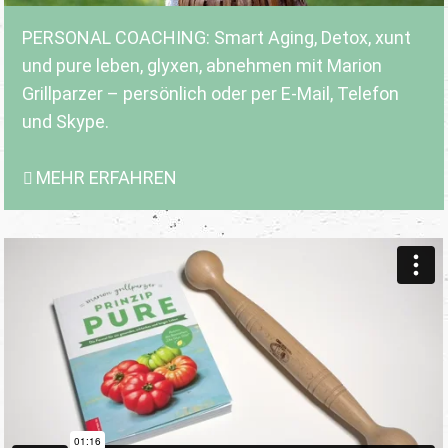
PERSONAL COACHING: Smart Aging, Detox, xunt
und pure leben, glyxen, abnehmen mit Marion
Grillparzer – persönlich oder per E-Mail, Telefon
und Skype.
MEHR ERFAHREN