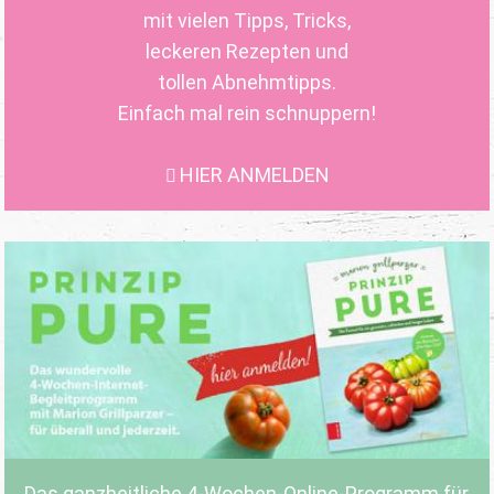
mit vielen Tipps, Tricks,
leckeren Rezepten und
tollen Abnehmtipps.
Einfach mal rein schnuppern!
HIER ANMELDEN
Das ganzheitliche 4-Wochen-Online-Programm für