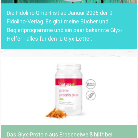
Die Fidolino GmbH ist ab Januar 2026 der
Fidolino-Verlag.
Es gibt meine Bücher und
Begleitprogramme und ein paar bekannte Glyx-
Helfer - alles für den
Glyx-Letter
.
Das Glyx-Protein aus Erbseneiweiß hilft bei