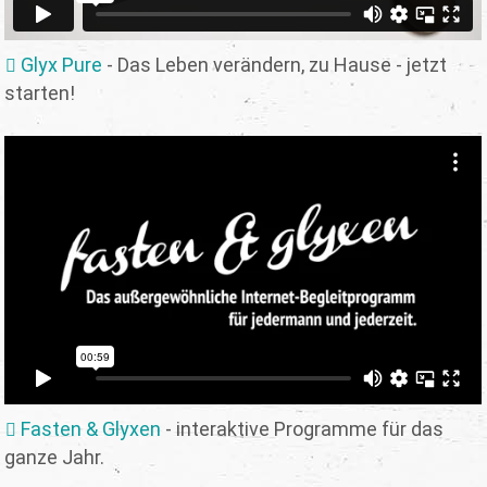
Glyx Pure
- Das Leben verändern, zu Hause - jetzt
starten!
Fasten & Glyxen
- interaktive Programme für das
ganze Jahr.