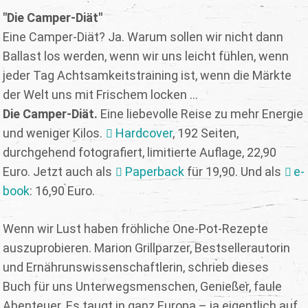
"Die Camper-Diät"
Eine Camper-Diät? Ja. Warum sollen wir nicht dann
Ballast los werden, wenn wir uns leicht fühlen, wenn
jeder Tag Achtsamkeitstraining ist, wenn die Märkte
der Welt uns mit Frischem locken ...
Die Camper-Diät.
Eine liebevolle Reise zu mehr Energie
und weniger Kilos.
Hardcover
, 192 Seiten,
durchgehend fotografiert, limitierte Auflage, 22,90
Euro. Jetzt auch als
Paperback
für 19,90. Und als
e-
book
: 16,90 Euro.
Wenn wir Lust haben fröhliche One-Pot-Rezepte
auszuprobieren. Marion Grillparzer, Bestsellerautorin
und Ernährunswissenschaftlerin, schrieb dieses
Buch für uns Unterwegsmenschen, Genießer, faule
Abenteuer. Es taugt in ganz Europa – ja eigentlich auf