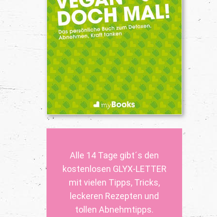
Alle 14 Tage gibt´s den
kostenlosen GLYX-LETTER
mit vielen Tipps, Tricks,
leckeren Rezepten und
tollen Abnehmtipps.