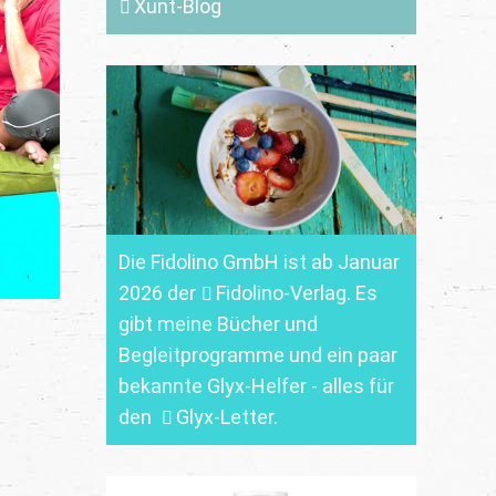
Xunt-Blog
Die Fidolino GmbH ist ab Januar
2026 der
Fidolino-Verlag.
Es
gibt meine Bücher und
Begleitprogramme und ein paar
bekannte Glyx-Helfer - alles für
den
Glyx-Letter
.