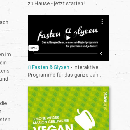
zu Hause - jetzt starten!
fach
en im
ein
Fasten & Glyxen
- interaktive
tens
Programme für das ganze Jahr.
 und
die
n.
esten