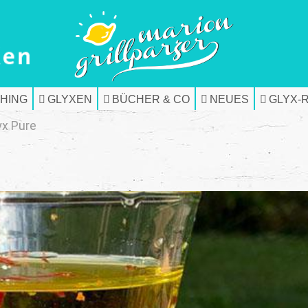
HING
GLYXEN
BÜCHER & CO
NEUES
GLYX-
yx Pure