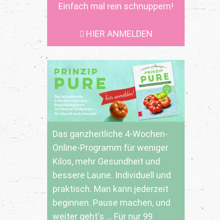
Einfach mal rein schnuppern!
HIER ANMELDEN
Das ganzheitliche 4-Wochen-
Online-Programm für weniger
Kilos, mehr Gesundheit und
bessere Laune. Individuell und
praktisch. Man kann jederzeit
beginnen. Pause machen, und
weiter geht's ... Für nur 99