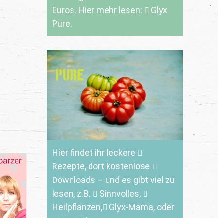
Euros. Hier mehr lesen:
Glyx
Pure.
Hier findet ihr leckere
Rezepte
, dort kostenlose
Downloads
– und es gibt viel zu
lesen, z.B.
Sinnvolles
,
Heilpflanzen,
Glyx-Mama,
oder