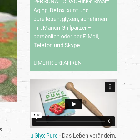
PERSONAL COACHING: Smart
Aging, Detox, xunt und
pure leben, glyxen, abnehmen
mit Marion Grillparzer –
persönlich oder per E-Mail,
Telefon und Skype.
MEHR ERFAHREN
s
Glyx Pure
- Das Leben verändern,