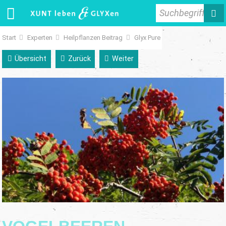
Suchbegriff
Start
Experten
Heilpflanzen Beitrag
Glyx Pure
Übersicht
Zurück
Weiter