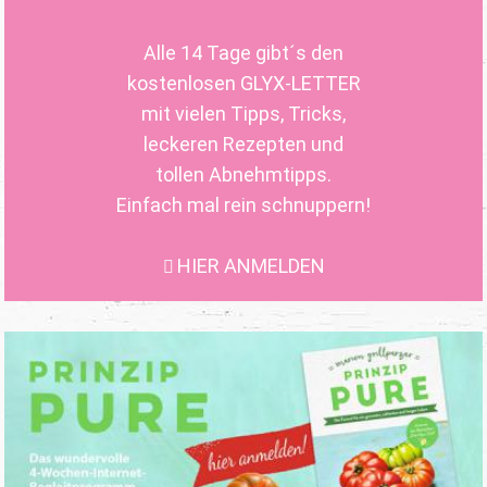
Alle 14 Tage gibt´s den
kostenlosen GLYX-LETTER
mit vielen Tipps, Tricks,
leckeren Rezepten und
tollen Abnehmtipps.
Einfach mal rein schnuppern!
HIER ANMELDEN