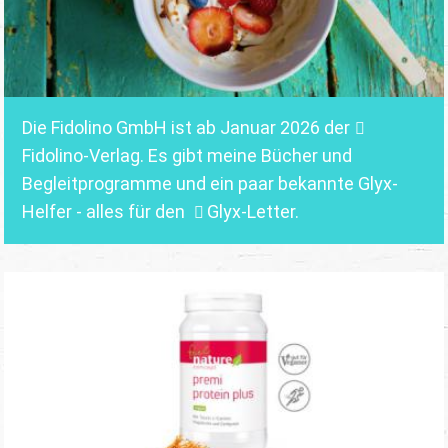
Die Fidolino GmbH ist ab Januar 2026 der
Fidolino-Verlag.
Es gibt meine Bücher und
Begleitprogramme und ein paar bekannte Glyx-
Helfer - alles für den
Glyx-Letter
.