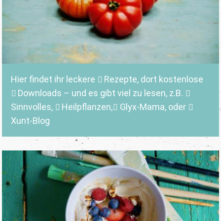
Hier findet ihr leckere
Rezepte
, dort kostenlose
Downloads
– und es gibt viel zu lesen, z.B.
Sinnvolles
,
Heilpflanzen,
Glyx-Mama,
oder
Xunt-Blog