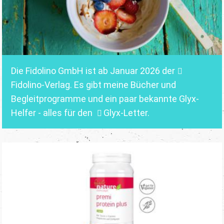
Die Fidolino GmbH ist ab Januar 2026 der
Fidolino-Verlag.
Es gibt meine Bücher und
Begleitprogramme und ein paar bekannte Glyx-
Helfer - alles für den
Glyx-Letter
.