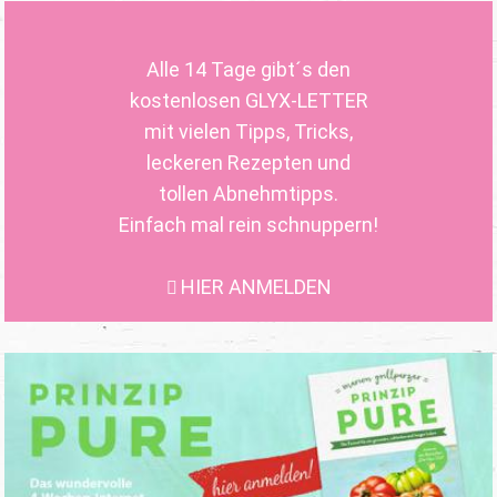
Alle 14 Tage gibt´s den
kostenlosen GLYX-LETTER
mit vielen Tipps, Tricks,
leckeren Rezepten und
tollen Abnehmtipps.
Einfach mal rein schnuppern!
HIER ANMELDEN