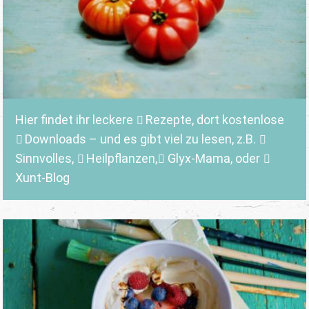
Hier findet ihr leckere
Rezepte
, dort kostenlose
Downloads
– und es gibt viel zu lesen, z.B.
Sinnvolles
,
Heilpflanzen,
Glyx-Mama,
oder
Xunt-Blog