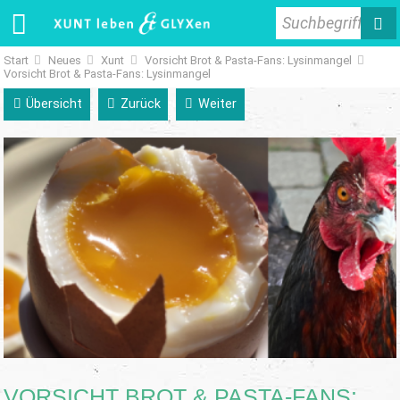
Suchbegriff
Start
Neues
Xunt
Vorsicht Brot & Pasta-Fans: Lysinmangel
Vorsicht Brot & Pasta-Fans: Lysinmangel
Übersicht
Zurück
Weiter
VORSICHT BROT & PASTA-FANS: