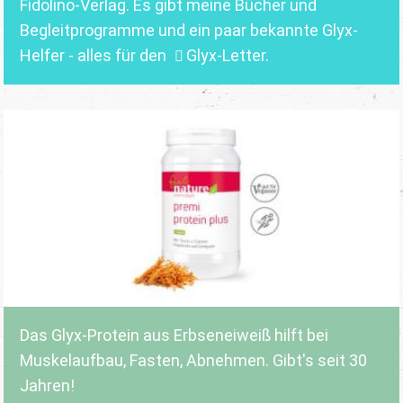
Fidolino-Verlag.
Es gibt meine Bücher und
Begleitprogramme und ein paar bekannte Glyx-
Helfer - alles für den
Glyx-Letter
.
Das Glyx-Protein aus Erbseneiweiß hilft bei
Muskelaufbau, Fasten, Abnehmen. Gibt's seit 30
Jahren!