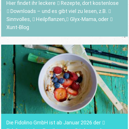
Hier findet ihr leckere
Rezepte
, dort kostenlose
Downloads
– und es gibt viel zu lesen, z.B.
Sinnvolles
,
Heilpflanzen,
Glyx-Mama,
oder
Xunt-Blog
Die Fidolino GmbH ist ab Januar 2026 der