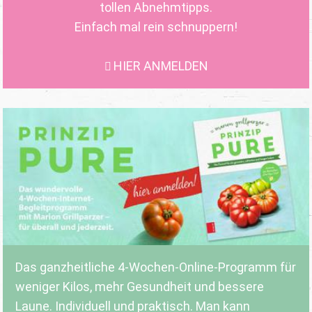
tollen Abnehmtipps.
Einfach mal rein schnuppern!
HIER ANMELDEN
Das ganzheitliche 4-Wochen-Online-Programm für
weniger Kilos, mehr Gesundheit und bessere
Laune. Individuell und praktisch. Man kann