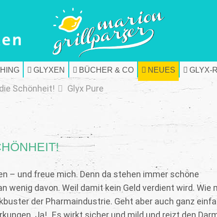
HING
GLYXEN
BÜCHER & CO
NEUES
GLYX-
 die Schönheit!
Glyx Pure
CHÖNHEIT!
ilen – und freue mich. Denn da stehen immer schöne
n wenig davon. Weil damit kein Geld verdient wird. Wie 
ckbuster der Pharmaindustrie. Geht aber auch ganz einf
rkungen. Ja! „Es wirkt sicher und mild und reizt den Darm