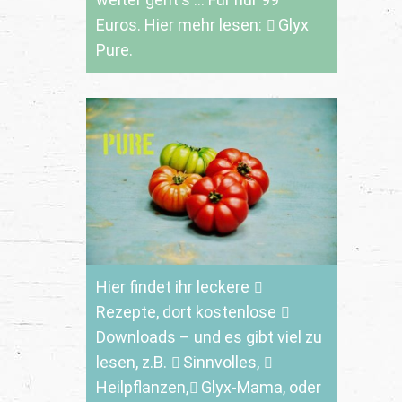
Euros. Hier mehr lesen:
Glyx
Pure.
Hier findet ihr leckere
Rezepte
, dort kostenlose
Downloads
– und es gibt viel zu
lesen, z.B.
Sinnvolles
,
Heilpflanzen,
Glyx-Mama,
oder