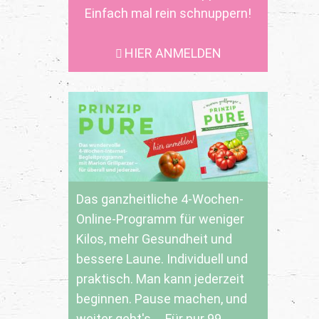
Einfach mal rein schnuppern!
HIER ANMELDEN
Das ganzheitliche 4-Wochen-
Online-Programm für weniger
Kilos, mehr Gesundheit und
bessere Laune. Individuell und
praktisch. Man kann jederzeit
beginnen. Pause machen, und
weiter geht's ... Für nur 99