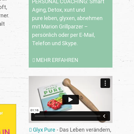
PERSONAL COACHING: Smart
ft,
Aging, Detox, xunt und
ner.
pure leben, glyxen, abnehmen
lt
mit Marion Grillparzer –
persönlich oder per E-Mail,
Telefon und Skype.
MEHR ERFAHREN
Glyx Pure
- Das Leben verändern,