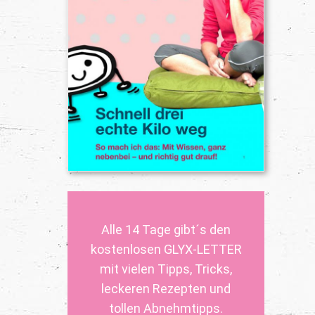
Alle 14 Tage gibt´s den
kostenlosen GLYX-LETTER
mit vielen Tipps, Tricks,
leckeren Rezepten und
tollen Abnehmtipps.