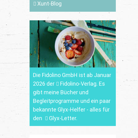
Xunt-Blog
Die Fidolino GmbH ist ab Januar
2026 der
Fidolino-Verlag.
Es
gibt meine Bücher und
Begleitprogramme und ein paar
bekannte Glyx-Helfer - alles für
den
Glyx-Letter
.