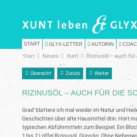
START
GLYX-LETTER
AUTORIN
COAC
Neues
Xunt
Rizinusöl – auch für
Start
Übersicht
Zurück
Weiter
RIZINUSÖL – AUCH FÜR DIE S
Grad’ blättere ich mal wieder im Natur und He
Geschichten über alte Hausmittel drin. Hört ma
typischen Abführmitteln zum Beispiel. Ein Blo
1 bis 2 Löffel Rizinusöl. Günstig. Ohne Nebenwi