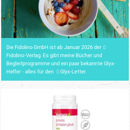
Die Fidolino GmbH ist ab Januar 2026 der
Fidolino-Verlag.
Es gibt meine Bücher und
Begleitprogramme und ein paar bekannte Glyx-
Helfer - alles für den
Glyx-Letter
.