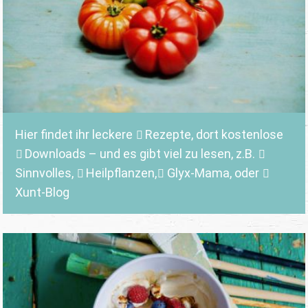
Hier findet ihr leckere
Rezepte
, dort kostenlose
Downloads
– und es gibt viel zu lesen, z.B.
Sinnvolles
,
Heilpflanzen,
Glyx-Mama,
oder
Xunt-Blog