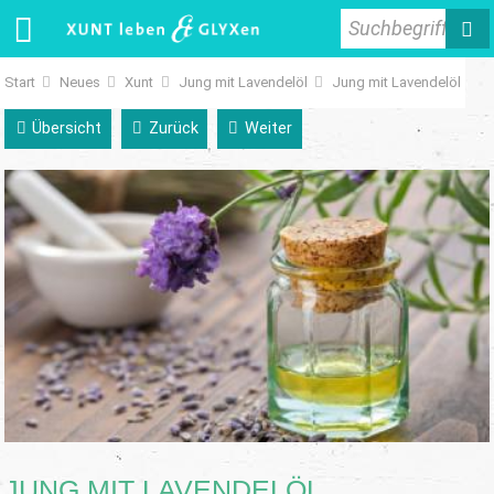
Suchbegriff
Start
Neues
Xunt
Jung mit Lavendelöl
Jung mit Lavendelöl
Übersicht
Zurück
Weiter
JUNG MIT LAVENDELÖL