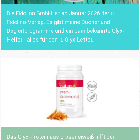
Die Fidolino GmbH ist ab Januar 2026 der
Fidolino-Verlag.
Es gibt meine Bücher und
Begleitprogramme und ein paar bekannte Glyx-
Helfer - alles für den
Glyx-Letter
.
Das Glyx-Protein aus Erbseneiweiß hilft bei