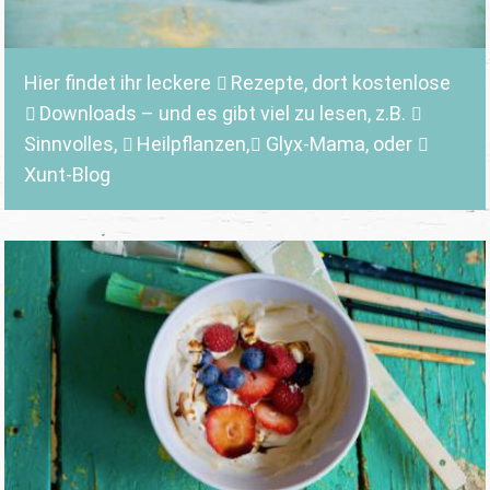
Hier findet ihr leckere
Rezepte
, dort kostenlose
Downloads
– und es gibt viel zu lesen, z.B.
Sinnvolles
,
Heilpflanzen,
Glyx-Mama,
oder
Xunt-Blog