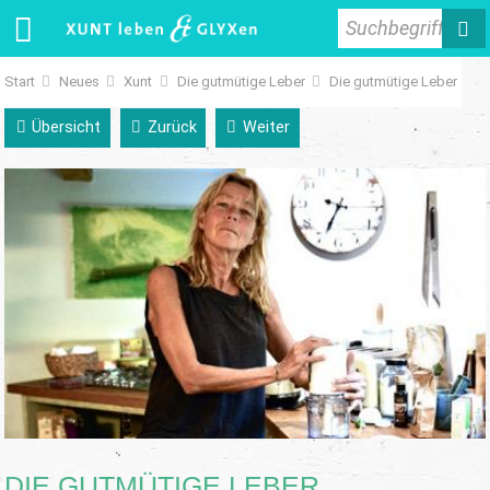
Suchbegriff
Start
Neues
Xunt
Die gutmütige Leber
Die gutmütige Leber
Übersicht
Zurück
Weiter
DIE GUTMÜTIGE LEBER