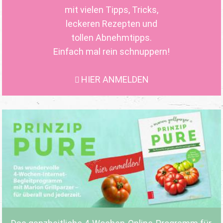
mit vielen Tipps, Tricks,
leckeren Rezepten und
tollen Abnehmtipps.
Einfach mal rein schnuppern!
HIER ANMELDEN