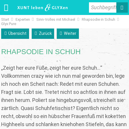
Suchbegriff
Start
Experten
Sinn-Volles mit Michael
Rhapsodie in Schuh
Glyx Pure
Übersicht
Zurück
Weiter
RHAPSODIE IN SCHUH
„Zeigt her eure Füße, zeigt her eure Schuh…“
Vollkommen crazy wie ich nun mal geworden bin, lege
ich noch ein Scheit nach: Redet mit euren Schuhen.
Fragt sie. Lobt sie. Tretet nicht so achtlos in ihnen auf
ihnen herum. Poliert sie hingebungsvoll, streichelt sie
zärtlich. Quasi Schuhfetischist? Eigentlich nicht so
recht, obwohl so ein hübscher Frauenfuß mit koketten
Highheels und schlanken kniehohen Stiefeln, das kann