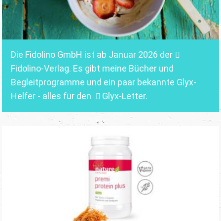
Die Fidolino GmbH ist ab Januar 2026 der
Fidolino-Verlag.
Es gibt meine Bücher und
Begleitprogramme und ein paar bekannte Glyx-
Helfer - alles für den
Glyx-Letter
.