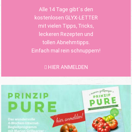
Alle 14 Tage gibt´s den
kostenlosen GLYX-LETTER
mit vielen Tipps, Tricks,
leckeren Rezepten und
tollen Abnehmtipps.
Einfach mal rein schnuppern!
HIER ANMELDEN