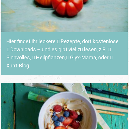
Hier findet ihr leckere
Rezepte
, dort kostenlose
Downloads
– und es gibt viel zu lesen, z.B.
Sinnvolles
,
Heilpflanzen,
Glyx-Mama,
oder
Xunt-Blog