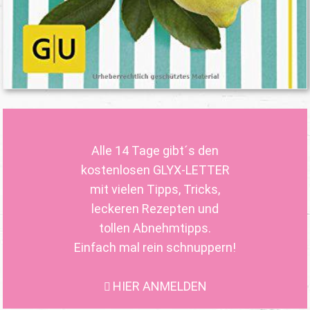
Alle 14 Tage gibt´s den
kostenlosen GLYX-LETTER
mit vielen Tipps, Tricks,
leckeren Rezepten und
tollen Abnehmtipps.
Einfach mal rein schnuppern!
HIER ANMELDEN