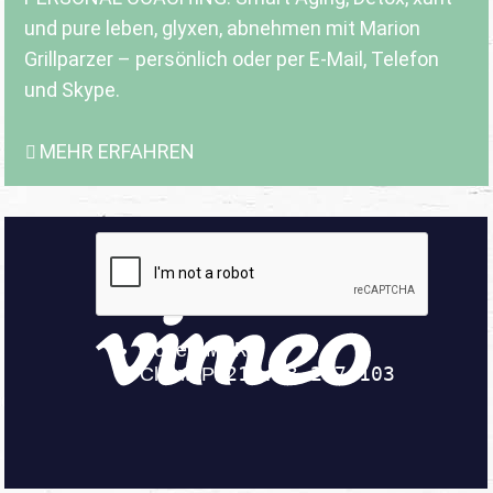
und pure leben, glyxen, abnehmen mit Marion
Grillparzer – persönlich oder per E-Mail, Telefon
und Skype.
MEHR ERFAHREN