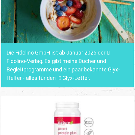
Die Fidolino GmbH ist ab Januar 2026 der
Fidolino-Verlag.
Es gibt meine Bücher und
Begleitprogramme und ein paar bekannte Glyx-
Helfer - alles für den
Glyx-Letter
.