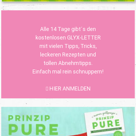
Alle 14 Tage gibt´s den
kostenlosen GLYX-LETTER
mit vielen Tipps, Tricks,
leckeren Rezepten und
tollen Abnehmtipps.
Einfach mal rein schnuppern!
HIER ANMELDEN