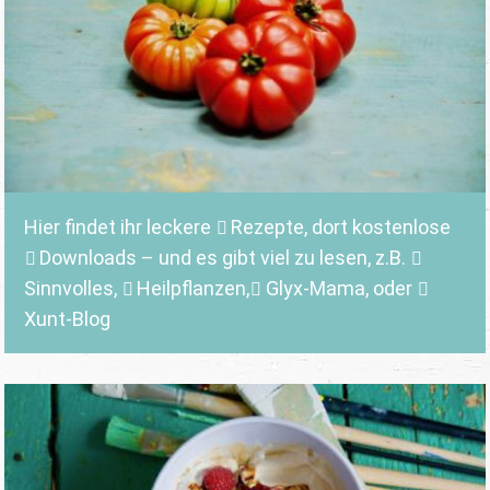
Hier findet ihr leckere
Rezepte
, dort kostenlose
Downloads
– und es gibt viel zu lesen, z.B.
Sinnvolles
,
Heilpflanzen,
Glyx-Mama,
oder
Xunt-Blog