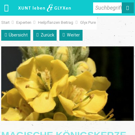
Suchbegriff
Start
Experten
Heilpflanzen Beitrag
Glyx Pure
Übersicht
Zurück
Weiter